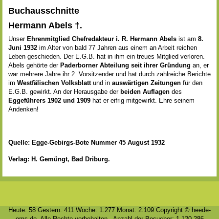
Buchausschnitte
Hermann Abels †.
Unser
Ehrenmitglied Chefredakteur i. R. Hermann Abels
ist am
8.
Juni 1932
im Alter von bald 77 Jahren aus einem an Arbeit reichen
Leben geschieden. Der E.G.B. hat in ihm ein treues Mitglied verloren.
Abels gehörte der
Paderborner Abteilung seit ihrer Gründung
an, er
war mehrere Jahre ihr 2. Vorsitzender und hat durch zahlreiche Berichte
im
Westfälischen Volksblatt
und in
auswärtigen Zeitungen
für den
E.G.B. gewirkt. An der Herausgabe der
beiden Auflagen
des
Eggeführers 1902 und 1909
hat er eifrig mitgewirkt. Ehre seinem
Andenken!
Quelle: Egge-Gebirgs-Bote Nummer 45 August 1932
Verlag: H. Gemüngt, Bad Driburg.
Heute: 58 Gestern: 411 Woche: 1.277 Monat: 2.109 Copyright © heede-
ems.de. Alle Rechte vorbehalten - Anzahl der Besucher: 1.120.286