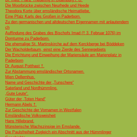
Die Moorbrücke zwischen Neurhede und Heede
Theodora Korte über emsländische Heimatliebe.
Eine Pfalz Karls des Großen in Paderborn.
Zu den germanischen und altdeutschen Eigennamen mit anlautendem
ch
Auffindung des Grabes des Bischofs Imad († 3. Februar 1076) im
Domturme zu Paderborn.
Die ehemalige St. Martinskirche auf dem Kerckberge bei Böddeken
Der Wacholderbaum, einst eine Zierde des Sennegebiets
Die Errichtung und Einweihung der Mariensäule am Marienplatz in
Paderborn
Dr. August Potthast †.
Zur Abstammung emsländischer Ortsnamen.
Mien Oellernhus.
Name und Geschichte der „Tunschere“
Saterland und Nordhümmling.
„Gute Leute“.
Güter der „Toten Hand“
Hermann Abels †.
Zur Geschichte der Vornamen in Westfalen
Emsländische Volksweisheit
Hans Hillebrand.
Münsterische Wachszinsige im Emslande.
Die Paulsfreiheit Zugleich ein Abschnitt aus der Hümmlinger