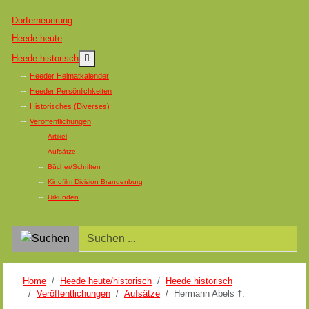
Dorferneuerung
Heede heute
MOD_MENU_TOGGLE_SUBMENU_LABEL
Heede historisch
Heeder Heimatkalender
Heeder Persönlichkeiten
Historisches (Diverses)
Veröffentlichungen
Artikel
Aufsätze
Bücher/Schriften
Kinofilm Division Brandenburg
Urkunden
Home
Heede heute/historisch
Heede historisch
Veröffentlichungen
Aufsätze
Hermann Abels †.