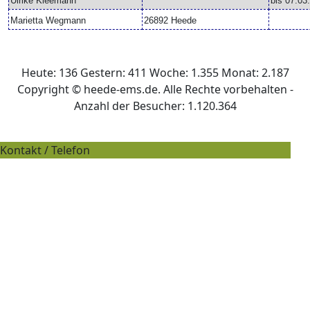
Ulrike Kleemann
bis 07.03
Marietta Wegmann
26892 Heede
Heute: 136 Gestern: 411 Woche: 1.355 Monat: 2.187
Copyright © heede-ems.de. Alle Rechte vorbehalten -
Anzahl der Besucher: 1.120.364
Kontakt / Telefon