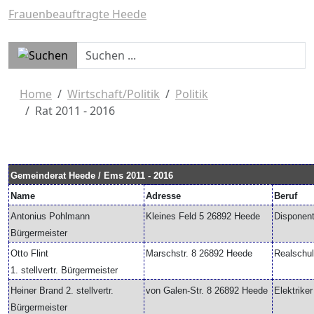
Frauenbeauftragte Heede
Home
Wirtschaft/Politik
Politik
Rat 2011 - 2016
Gemeinderat Heede / Ems 2011 - 2016
Name
Adresse
Beruf
Antonius Pohlmann
Kleines Feld 5 26892 Heede
Disponen
Bürgermeister
Otto Flint
Marschstr. 8 26892 Heede
Realschul
1. stellvertr. Bürgermeister
Heiner Brand 2. stellvertr.
von Galen-Str. 8 26892 Heede
Elektriker
Bürgermeister