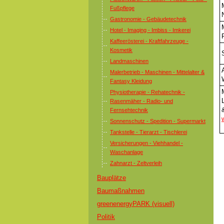
Fußpflege
Gastronomie - Gebäudetechnik
Hotel - Imaging - Imbiss - Imkerei
Kaffeerösterei - Kraftfahrzeuge -
Kosmetik
Landmaschinen
Malerbetrieb - Maschinen - Mittelalter &
Fantasy Kleidung
Physiotherapie - Rehatechnik -
Rasenmäher - Radio- und
Fernsehtechnik
Sonnenschutz - Spedition - Supermarkt
Tankstelle - Tierarzt - Tischlerei
Versicherungen - Viehhandel -
Waschanlage
Zahnarzt - Zeltverleih
Bauplätze
Baumaßnahmen
greenenergyPARK (visuell)
Politik