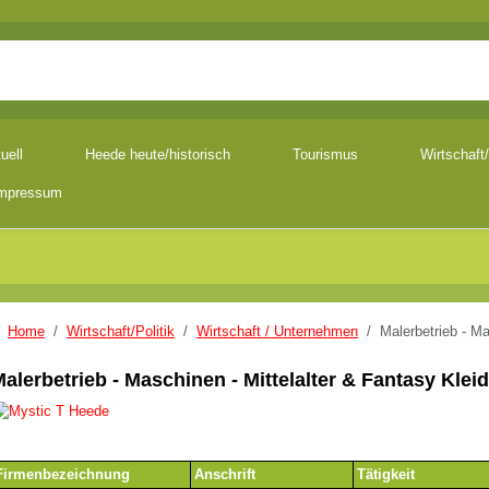
uell
Heede heute/historisch
Tourismus
Wirtschaft/
mpressum
OGGLE_SUBMENU_LABEL
Home
Wirtschaft/Politik
Wirtschaft / Unternehmen
Malerbetrieb - Ma
alerbetrieb - Maschinen - Mittelalter & Fantasy Klei
Firmenbezeichnung
Anschrift
Tätigkeit