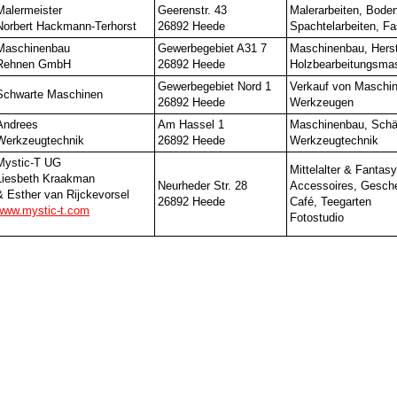
Malermeister
Geerenstr. 43
Malerarbeiten, Boden
Norbert Hackmann-Terhorst
26892 Heede
Spachtelarbeiten, F
Maschinenbau
Gewerbegebiet A31 7
Maschinenbau, Herst
Rehnen GmbH
26892 Heede
Holzbearbeitungsma
Gewerbegebiet Nord 1
Verkauf von Maschi
Schwarte Maschinen
26892 Heede
Werkzeugen
Andrees
Am Hassel 1
Maschinenbau, Schär
Werkzeugtechnik
26892 Heede
Werkzeugtechnik
Mystic-T UG
Mittelalter & Fantas
Liesbeth Kraakman
Neurheder Str. 28
Accessoires, Gesch
& Esther van Rijckevorsel
26892 Heede
Café, Teegarten
www.mystic-t.com
Fotostudio