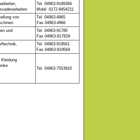
arbeiten,
Tel. 04963-9199366
assadenarbeiten
Mobil: 0172-8454211
ellung von
Tel. 04963-4965
schinen
Fax 04963-4966
nen und
Tel. 04963-91780
Fax 04963-917829
ftechnik,
Tel. 04963-919561
Fax 04963-919569
y Kleidung
enke
Tel. 04963-7553910