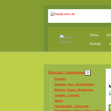
Home
Akt
Kontakt
I
MOD_MENU_T
Wirtschaft / Unternehmen
Branchen
Apotheke - Arzt - Architekturbüro
M
Bäckerei - Bauen - Brandschutz
Camping - Computer
Elektro
Fahrradverleih - Fahrschule -
Fleischwaren - Fliesen - Friseur - Foto -