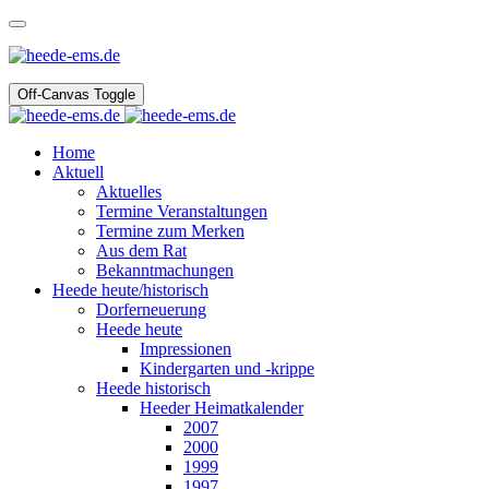
Off-Canvas Toggle
Home
Aktuell
Aktuelles
Termine Veranstaltungen
Termine zum Merken
Aus dem Rat
Bekanntmachungen
Heede heute/historisch
Dorferneuerung
Heede heute
Impressionen
Kindergarten und -krippe
Heede historisch
Heeder Heimatkalender
2007
2000
1999
1997