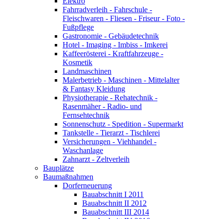
Elektro
Fahrradverleih - Fahrschule -
Fleischwaren - Fliesen - Friseur - Foto -
Fußpflege
Gastronomie - Gebäudetechnik
Hotel - Imaging - Imbiss - Imkerei
Kaffeerösterei - Kraftfahrzeuge -
Kosmetik
Landmaschinen
Malerbetrieb - Maschinen - Mittelalter
& Fantasy Kleidung
Physiotherapie - Rehatechnik -
Rasenmäher - Radio- und
Fernsehtechnik
Sonnenschutz - Spedition - Supermarkt
Tankstelle - Tierarzt - Tischlerei
Versicherungen - Viehhandel -
Waschanlage
Zahnarzt - Zeltverleih
Bauplätze
Baumaßnahmen
Dorferneuerung
Bauabschnitt I 2011
Bauabschnitt II 2012
Bauabschnitt III 2014