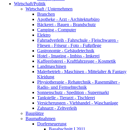
Wirtschaft/Politik
Wirtschaft / Unternehmen
Branchen
Apotheke - Arzt - Architekturbüro
Bäckerei - Bauen - Brandschutz
Camping - Computer
Elektro
Fahrradverleih - Fahrschule - Fleischwaren -
Fliesen - Friseur - Foto - Fußpflege
Gastronomie - Gebäudetechnik
Hotel - Imaging - Imbiss - Imkerei
Kaffeerösterei - Kraftfahrzeuge - Kosmetik
Landmaschinen
Malerbetrieb - Maschinen - Mittelalter & Fantasy
Kleidung
Physiotherapie - Rehatechnik - Rasenmäher -
Radio- und Fernsehtechnik
Sonnenschutz - Spedition - Supermarkt
Tankstelle - Tierarzt - Tischlerei
Versicherungen - Viehhandel - Waschanlage
Zahnarzt - Zeltverleih
Bauplätze
Baumaßnahmen
Dorferneuerung
Bauabschnitt I 2011