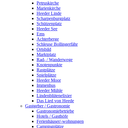
Petruskirche
Marienkirche
Heeder Linde
Scharpenburgplatz
Schützenplatz
Heeder See
Ems
Achterberge
Schleuse Bollingerfähr
Ortsbild
Marktplatz
Rad- / Wanderwege
Knotenpunkte
Rastplätze
Spielplätze
Heeder Moor
Immenhus
Heeder Mühle
Lindenblütenelixier
Das Lied von Heede
Gastgeber / Gastronomie
Gastronomiebetriebe
Hotels / Gasthöfe
Ferienhäuser/-wohnungen
Campingplätze