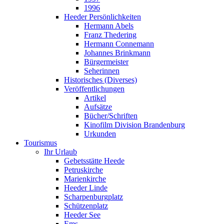
1996
Heeder Persönlichkeiten
Hermann Abels
Franz Thedering
Hermann Connemann
Johannes Brinkmann
Bürgermeister
Seherinnen
Historisches (Diverses)
Veröffentlichungen
Artikel
Aufsätze
Bücher/Schriften
Kinofilm Division Brandenburg
Urkunden
Tourismus
Ihr Urlaub
Gebetsstätte Heede
Petruskirche
Marienkirche
Heeder Linde
Scharpenburgplatz
Schützenplatz
Heeder See
Ems