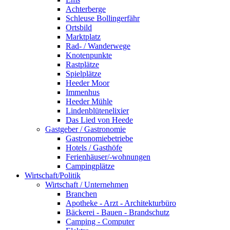
Achterberge
Schleuse Bollingerfähr
Ortsbild
Marktplatz
Rad- / Wanderwege
Knotenpunkte
Rastplätze
Spielplätze
Heeder Moor
Immenhus
Heeder Mühle
Lindenblütenelixier
Das Lied von Heede
Gastgeber / Gastronomie
Gastronomiebetriebe
Hotels / Gasthöfe
Ferienhäuser/-wohnungen
Campingplätze
Wirtschaft/Politik
Wirtschaft / Unternehmen
Branchen
Apotheke - Arzt - Architekturbüro
Bäckerei - Bauen - Brandschutz
Camping - Computer