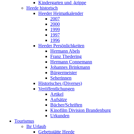
Kindergarten und -krippe
Heede historisch
Heeder Heimatkalender
2007
2000
1999
1997
1996
Heeder Persönlichkeiten
Hermann Abels
Franz Thedering
Hermann Connemann
Johannes Brinkmann
Bürgermeister
Seherinnen
Historisches (Diverses)
Veröffentlichungen
Artikel
Aufsätze
Bücher/Schriften
Kinofilm Division Brandenburg
Urkunden
Tourismus
Ihr Urlaub
Gebetsstätte Heede