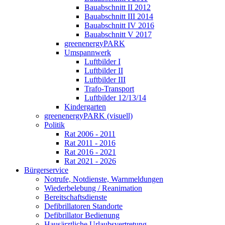
Bauabschnitt II 2012
Bauabschnitt III 2014
Bauabschnitt IV 2016
Bauabschnitt V 2017
greenenergyPARK
Umspannwerk
Luftbilder I
Luftbilder II
Luftbilder III
Trafo-Transport
Luftbilder 12/13/14
Kindergarten
greenenergyPARK (visuell)
Politik
Rat 2006 - 2011
Rat 2011 - 2016
Rat 2016 - 2021
Rat 2021 - 2026
Bürgerservice
Notrufe, Notdienste, Warnmeldungen
Wiederbelebung / Reanimation
Bereitschaftsdienste
Defibrillatoren Standorte
Defibrillator Bedienung
Hausärztliche Urlaubsvertretung