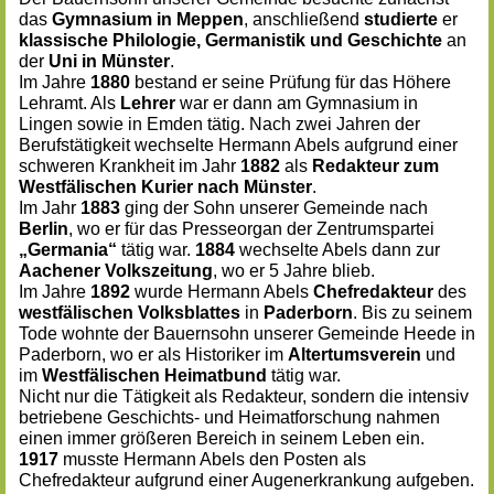
das
Gymnasium in Meppen
, anschließend
studierte
er
klassische Philologie, Germanistik und Geschichte
an
der
Uni in Münster
.
Im Jahre
1880
bestand er seine Prüfung für das Höhere
Lehramt. Als
Lehrer
war er dann am Gymnasium in
Lingen sowie in Emden tätig. Nach zwei Jahren der
Berufstätigkeit wechselte Hermann Abels aufgrund einer
schweren Krankheit im Jahr
1882
als
Redakteur zum
Westfälischen Kurier nach Münster
.
Im Jahr
1883
ging der Sohn unserer Gemeinde nach
Berlin
, wo er für das Presseorgan der Zentrumspartei
„Germania“
tätig war.
1884
wechselte Abels dann zur
Aachener
Volkszeitung
, wo er 5 Jahre blieb.
Im Jahre
1892
wurde Hermann Abels
Chefredakteur
des
westfälischen Volksblattes
in
Paderborn
. Bis zu seinem
Tode wohnte der Bauernsohn unserer Gemeinde Heede in
Paderborn, wo er als Historiker im
Altertumsverein
und
im
Westfälischen Heimatbund
tätig war.
Nicht nur die Tätigkeit als Redakteur, sondern die intensiv
betriebene Geschichts- und Heimatforschung nahmen
einen immer größeren Bereich in seinem Leben ein.
1917
musste Hermann Abels den Posten als
Chefredakteur aufgrund einer Augenerkrankung aufgeben.