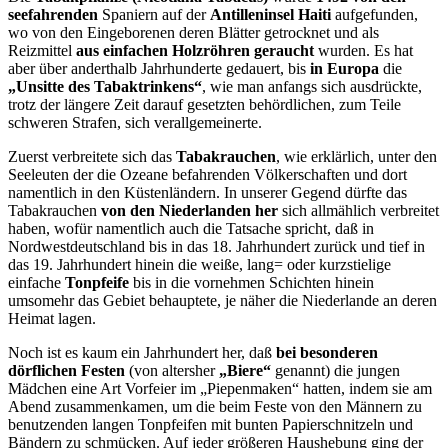
seefahrenden
Spaniern auf der
Antilleninsel Haiti
aufgefunden,
wo von den Eingeborenen deren Blätter getrocknet und als
Reizmittel
aus einfachen Holzröhren geraucht
wurden. Es hat
aber über anderthalb Jahrhunderte gedauert, bis
in Europa
die
„Unsitte des Tabaktrinkens“
, wie man anfangs sich ausdrückte,
trotz der längere Zeit darauf gesetzten behördlichen, zum Teile
schweren Strafen, sich verallgemeinerte.
Zuerst verbreitete sich das
Tabakrauchen
, wie erklärlich, unter den
Seeleuten der die Ozeane befahrenden Völkerschaften und dort
namentlich in den Küstenländern. In unserer Gegend dürfte das
Tabakrauchen
von den Niederlanden her
sich allmählich verbreitet
haben, wofür namentlich auch die Tatsache spricht, daß in
Nordwestdeutschland bis in das 18. Jahrhundert zurück und tief in
das 19. Jahrhundert hinein die weiße, lang= oder kurzstielige
einfache
Tonpfeife
bis in die vornehmen Schichten hinein
umsomehr das Gebiet behauptete, je näher die Niederlande an deren
Heimat lagen.
Noch ist es kaum ein Jahrhundert her, daß
bei besonderen
dörflichen Festen
(von altersher
„Biere“
genannt) die jungen
Mädchen eine Art Vorfeier im „Piepenmaken“ hatten, indem sie am
Abend zusammenkamen, um die beim Feste von den Männern zu
benutzenden langen Tonpfeifen mit bunten Papierschnitzeln und
Bändern zu schmücken. Auf jeder größeren Haushebung ging der