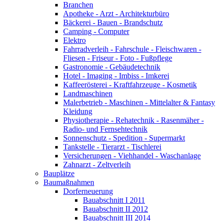
Branchen
Apotheke - Arzt - Architekturbüro
Bäckerei - Bauen - Brandschutz
Camping - Computer
Elektro
Fahrradverleih - Fahrschule - Fleischwaren -
Fliesen - Friseur - Foto - Fußpflege
Gastronomie - Gebäudetechnik
Hotel - Imaging - Imbiss - Imkerei
Kaffeerösterei - Kraftfahrzeuge - Kosmetik
Landmaschinen
Malerbetrieb - Maschinen - Mittelalter & Fantasy
Kleidung
Physiotherapie - Rehatechnik - Rasenmäher -
Radio- und Fernsehtechnik
Sonnenschutz - Spedition - Supermarkt
Tankstelle - Tierarzt - Tischlerei
Versicherungen - Viehhandel - Waschanlage
Zahnarzt - Zeltverleih
Bauplätze
Baumaßnahmen
Dorferneuerung
Bauabschnitt I 2011
Bauabschnitt II 2012
Bauabschnitt III 2014