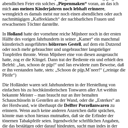
abendlichen Feier ein solches „
Piepenmaken“
voran, an das ich
mich
aus meinen Kinderjahren noch lebhaft erinnere
,
wenngleich es damals meist nur noch einen abendlichen oder auch
nachmittägigen „Kaffeeklatsch“ der nachbarlichen Frauen und
erwachsenen Töchter darstellte.
In
Holland
hatte der vornehme reiche Mijnheer noch in der ersten
Hälfte des vorigen Jahrhunderts in seiner „Kamer“ ein manchmal
künstlerisch ausgeführtes
hölzernes Gestell
, auf dem ein Dutzend
oder noch mehr gebrauchter und ungebrauchter langstieliger
Tonpfeifen thronte. Wenn Mijnheer eine von diesen ausgeraucht
hatte, zog er die Klingel. Dann trat der Bediente ein und erhielt den
Befehl: „Jan, schoon de pijp!“ und Jan erwiderte zum Beweise, daß
er ihn verstanden hatte, stets: „Schoon de pijp,M´neer!“ („reinige die
Pfeife“)
Die Holländer waren seit Jahrhunderten in der Herstellung von
einfachen bis zu hochkünstlerischen Tonwaren aller Art weithin
bekannte Meister – man braucht nur an ihre bemalten
Schauschüsseln in Gestellen an der Wand, oder die „Esterkes“ an
der Herdwand, wie überhaupt die
Delfter Porzellanwaren
zu
erinnern. Wenn auch keine anderen Anzeichen dafür sprächen,
könnte man schon hieraus mutmaßen, daß sie die Erfinder der
tönernen Tabakpfeife seien. Irgendwelche schriftlichen Angaben,
die das bestätigen oder darauf hindeuten, sucht man indes in der