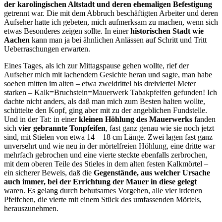
der karolingischen Altstadt und deren ehemaligen Befestigung
getrennt war. Die mit dem Abbruch beschäftigten Arbeiter und deren
Aufseher hatte ich gebeten, mich aufmerksam zu machen, wenn sich
etwas Besonderes zeigen sollte. In einer
historischen
Stadt wie
Aachen
kann man ja bei ähnlichen Anlässen auf Schritt und Tritt
Ueberraschungen erwarten.
Eines Tages, als ich zur Mittagspause gehen wollte, rief der
Aufseher mich mit lachendem Gesichte heran und sagte, man habe
soeben mitten im alten – etwa zweidrittel bis dreiviertel Meter
starken – Kalk=Bruchstein=Mauerwerk Tabakpfeifen gefunden! Ich
dachte nicht anders, als daß man mich zum Besten halten wollte,
schüttelte den Kopf, ging aber mit zu der angeblichen Fundstelle.
Und in der Tat: in einer
kleinen Höhlung des Mauerwerks
fanden
sich
vier gebrannte Tonpfeifen
, fast ganz genau wie sie noch jetzt
sind, mit Stielen von etwa 14 – 18 cm Länge. Zwei lagen fast ganz
unversehrt und wie neu in der mörtelfreien Höhlung, eine dritte war
mehrfach gebrochen und eine vierte steckte ebenfalls zerbrochen,
mit dem oberen Teile des Stieles in dem alten festen Kalkmörtel –
ein sicherer Beweis, daß die
Gegenstände, aus welcher Ursache
auch immer, bei der Errichtung der Mauer in diese gelegt
waren. Es gelang durch behutsames Vorgehen, alle vier irdenen
Pfeifchen, die vierte mit einem Stück des umfassenden Mörtels,
herauszunehmen.