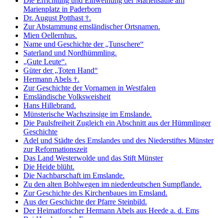
Die Errichtung und Einweihung der Mariensäule am
Marienplatz in Paderborn
Dr. August Potthast †.
Zur Abstammung emsländischer Ortsnamen.
Mien Oellernhus.
Name und Geschichte der „Tunschere“
Saterland und Nordhümmling.
„Gute Leute“.
Güter der „Toten Hand“
Hermann Abels †.
Zur Geschichte der Vornamen in Westfalen
Emsländische Volksweisheit
Hans Hillebrand.
Münsterische Wachszinsige im Emslande.
Die Paulsfreiheit Zugleich ein Abschnitt aus der Hümmlinger
Geschichte
Adel und Städte des Emslandes und des Niederstiftes Münster
zur Reformationszeit
Das Land Westerwolde und das Stift Münster
Die Heide blüht.
Die Nachbarschaft im Emslande.
Zu den alten Bohlwegen im niederdeutschen Sumpflande.
Zur Geschichte des Kirchenbaues im Emsland.
Aus der Geschichte der Pfarre Steinbild.
Der Heimatforscher Hermann Abels aus Heede a. d. Ems