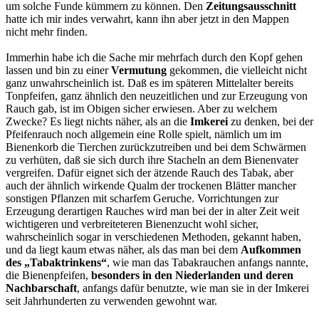
um solche Funde kümmern zu können. Den
Zeitungsausschnitt
hatte ich mir indes verwahrt, kann ihn aber jetzt in den Mappen
nicht mehr finden.
Immerhin habe ich die Sache mir mehrfach durch den Kopf gehen
lassen und bin zu einer
Vermutung
gekommen, die vielleicht nicht
ganz unwahrscheinlich ist. Daß es im späteren Mittelalter bereits
Tonpfeifen, ganz ähnlich den neuzeitlichen und zur Erzeugung von
Rauch gab, ist im Obigen sicher erwiesen. Aber zu welchem
Zwecke? Es liegt nichts näher, als an die
Imkerei
zu denken, bei der
Pfeifenrauch noch allgemein eine Rolle spielt, nämlich um im
Bienenkorb die Tierchen zurückzutreiben und bei dem Schwärmen
zu verhüten, daß sie sich durch ihre Stacheln an dem Bienenvater
vergreifen. Dafür eignet sich der ätzende Rauch des Tabak, aber
auch der ähnlich wirkende Qualm der trockenen Blätter mancher
sonstigen Pflanzen mit scharfem Geruche. Vorrichtungen zur
Erzeugung derartigen Rauches wird man bei der in alter Zeit weit
wichtigeren und verbreiteteren Bienenzucht wohl sicher,
wahrscheinlich sogar in verschiedenen Methoden, gekannt haben,
und da liegt kaum etwas näher, als das man bei dem
Aufkommen
des „Tabaktrinkens“
, wie man das Tabakrauchen anfangs nannte,
die Bienenpfeifen,
besonders in den Niederlanden und deren
Nachbarschaft
, anfangs dafür benutzte, wie man sie in der Imkerei
seit Jahrhunderten zu verwenden gewohnt war.