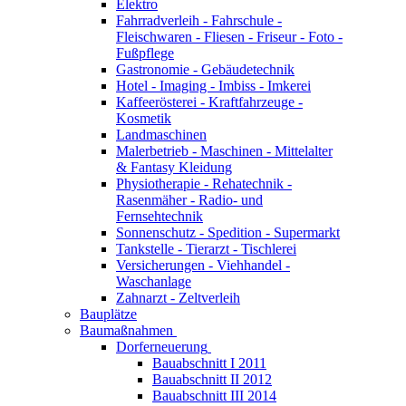
Elektro
Fahrradverleih - Fahrschule -
Fleischwaren - Fliesen - Friseur - Foto -
Fußpflege
Gastronomie - Gebäudetechnik
Hotel - Imaging - Imbiss - Imkerei
Kaffeerösterei - Kraftfahrzeuge -
Kosmetik
Landmaschinen
Malerbetrieb - Maschinen - Mittelalter
& Fantasy Kleidung
Physiotherapie - Rehatechnik -
Rasenmäher - Radio- und
Fernsehtechnik
Sonnenschutz - Spedition - Supermarkt
Tankstelle - Tierarzt - Tischlerei
Versicherungen - Viehhandel -
Waschanlage
Zahnarzt - Zeltverleih
Bauplätze
Baumaßnahmen
Dorferneuerung
Bauabschnitt I 2011
Bauabschnitt II 2012
Bauabschnitt III 2014