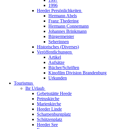
1997
1996
Heeder Persönlichkeiten
Hermann Abels
Franz Thedering
Hermann Connemann
Johannes Brinkmann
Bürgermeister
Seherinnen
Historisches (Diverses)
Veröffentlichungen
Artikel
Aufsätze
Bücher/Schriften
Kinofilm Division Brandenburg
Urkunden
Tourismus
Ihr Urlaub
Gebetsstätte Heede
Petruskirche
Marienkirche
Heeder Linde
Scharpenburgplatz
Schützenplatz
Heeder See