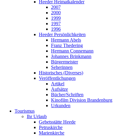
Heeder Heimatkalender
2007
2000
1999
1997
1996
Heeder Persönlichkeiten
Hermann Abels
Franz Thedering
Hermann Connemann
Johannes Brinkmann
Bürgermeister
Seherinnen
Historisches (Diverses)
Veröffentlichungen
Artikel
Aufsätze
Bücher/Schriften
Kinofilm Division Brandenburg
Urkunden
Tourismus
Ihr Urlaub
Gebetsstätte Heede
Petruskirche
Marienkirche