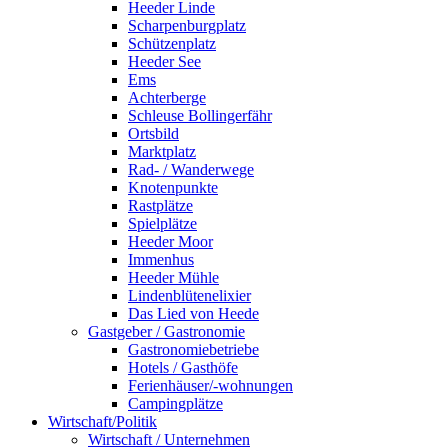
Heeder Linde
Scharpenburgplatz
Schützenplatz
Heeder See
Ems
Achterberge
Schleuse Bollingerfähr
Ortsbild
Marktplatz
Rad- / Wanderwege
Knotenpunkte
Rastplätze
Spielplätze
Heeder Moor
Immenhus
Heeder Mühle
Lindenblütenelixier
Das Lied von Heede
Gastgeber / Gastronomie
Gastronomiebetriebe
Hotels / Gasthöfe
Ferienhäuser/-wohnungen
Campingplätze
Wirtschaft/Politik
Wirtschaft / Unternehmen