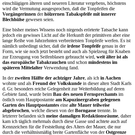
einschlägigen älteren und neueren Literatur vergebens, höchstens
wird die Vermutung ausgesprochen, daß die Tonpfeifen die
Vorgängerinnen
der
hölzernen Tabakspfeife mit innerer
Blechhülse
gewesen seien.
Eine bisher meines Wissens noch nirgends erörterte Tatsache kann
jedoch ein gewisses Licht auf die Herkunft der primitiven aber eine
lange Reihe von Jahrzehnten verbreitetsten Tonpfeife werfen. Es ist
nämlich unbedingt sicher, daß die
irdene Tonpfeife
genau in der
Form, wie sie noch jetzt besteht und auch als Spielzeug für Knaben
zur Erzeugung von Seifenblasen gebraucht wird,
weit älter ist als
das europäische Tabakrauchen
und schon
mindestens im
späteren Mittelalter
Verwendung fand.
In der
zweiten Hälfte der achtziger Jahre
, als ich
in Aachen
wohnte und als
Freund der Volkskunde
in dieser alten Stadt Karls
d. Gr. besonders reiche Gelegenheit zur Weiterbildung auf deren
Gebiete fand, wurde beim
Bau des neuen Fernsprechamts
im
östlich vom Hauptpostamte
am Kapuzinergraben gelegenen
Garten des Hauptpostamtes
eine
alte Mauer teilweise
abgebrochen
, welche diesen von der
Borngasse
trennte. In
letzterer befanden sich
meine damaligen Redaktionsräume
, daher
kam ich täglich mehrmals durch diese Gasse und achtete auch auf
Kennzeichen für die Feststellung des Alters der Mauer, die nur
durch die verhältnismäßig breite Gartenfläche von der
Ostgrenze