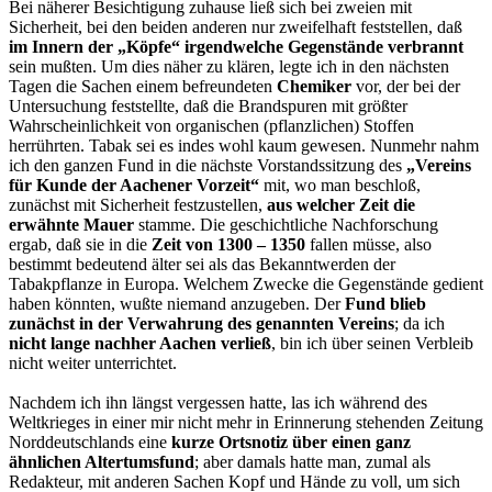
Bei näherer Besichtigung zuhause ließ sich bei zweien mit
Sicherheit, bei den beiden anderen nur zweifelhaft feststellen, daß
im Innern der „Köpfe“ irgendwelche Gegenstände
verbrannt
sein mußten. Um dies näher zu klären, legte ich in den nächsten
Tagen die Sachen einem befreundeten
Chemiker
vor, der bei der
Untersuchung feststellte, daß die Brandspuren mit größter
Wahrscheinlichkeit von organischen (pflanzlichen) Stoffen
herrührten. Tabak sei es indes wohl kaum gewesen. Nunmehr nahm
ich den ganzen Fund in die nächste Vorstandssitzung des
„Vereins
für Kunde der Aachener Vorzeit“
mit, wo man beschloß,
zunächst mit Sicherheit festzustellen,
aus welcher Zeit die
erwähnte Mauer
stamme. Die geschichtliche Nachforschung
ergab, daß sie in die
Zeit von 1300 – 1350
fallen müsse, also
bestimmt bedeutend älter sei als das Bekanntwerden der
Tabakpflanze in Europa. Welchem Zwecke die Gegenstände gedient
haben könnten, wußte niemand anzugeben. Der
Fund blieb
zunächst in der Verwahrung des genannten Vereins
; da ich
nicht lange nachher Aachen verließ
, bin ich über seinen Verbleib
nicht weiter unterrichtet.
Nachdem ich ihn längst vergessen hatte, las ich während des
Weltkrieges in einer mir nicht mehr in Erinnerung stehenden Zeitung
Norddeutschlands eine
kurze Ortsnotiz über einen
ganz
ähnlichen Altertumsfund
; aber damals hatte man, zumal als
Redakteur, mit anderen Sachen Kopf und Hände zu voll, um sich