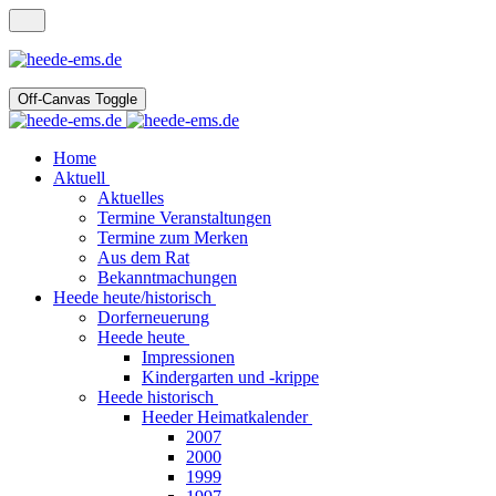
Off-Canvas Toggle
Home
Aktuell
Aktuelles
Termine Veranstaltungen
Termine zum Merken
Aus dem Rat
Bekanntmachungen
Heede heute/historisch
Dorferneuerung
Heede heute
Impressionen
Kindergarten und -krippe
Heede historisch
Heeder Heimatkalender
2007
2000
1999