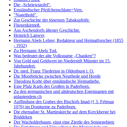
Die „Schriewtaofel“.
Emsländischer Pfeifchenschlage=Vers.
"Nagelhold".
Zur Geschichte der tönernen Tabakspfeife.
Fliegenkirmeß.
Aus Aschendorfs ältester Geschichte.
Heinrich Lanwer,
Hermann Abels Lehrer, Redakteur und Heimatforscher (1855
- 1932)
Zu Hermann Abels Tod.
Was bedeutet der alte Volksname „Chauken“?
Von Geld und Geldwert im Niederstift Münster im 15.
Jahrhundert.
Dr. med. Franz Thedering in Oldenburg i. O.
Die Moorbrücke zwischen Neurhede und Heede
Theodora Korte über emsländische Heimatliebe.
Eine Pfalz Karls des Großen in Paderborn.
Zu den germanischen und altdeutschen Eigennamen mit
anlautendem ch
Auffindung des Grabes des Bischofs Imad († 3. Februar
1076) im Domturme zu Paderborn.
Die ehemalige St. Martinskirche auf dem Kerckberge bei
Böddeken
Der Wacholderbaum, einst eine Zierde des Sennegebiets