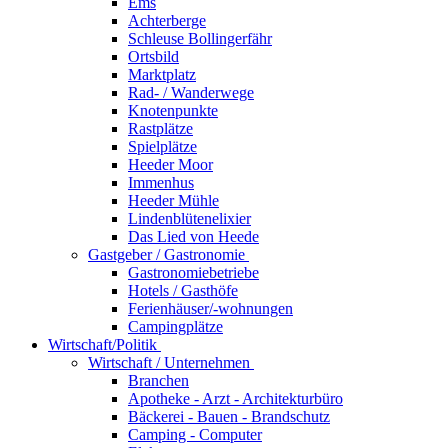
Ems
Achterberge
Schleuse Bollingerfähr
Ortsbild
Marktplatz
Rad- / Wanderwege
Knotenpunkte
Rastplätze
Spielplätze
Heeder Moor
Immenhus
Heeder Mühle
Lindenblütenelixier
Das Lied von Heede
Gastgeber / Gastronomie
Gastronomiebetriebe
Hotels / Gasthöfe
Ferienhäuser/-wohnungen
Campingplätze
Wirtschaft/Politik
Wirtschaft / Unternehmen
Branchen
Apotheke - Arzt - Architekturbüro
Bäckerei - Bauen - Brandschutz
Camping - Computer