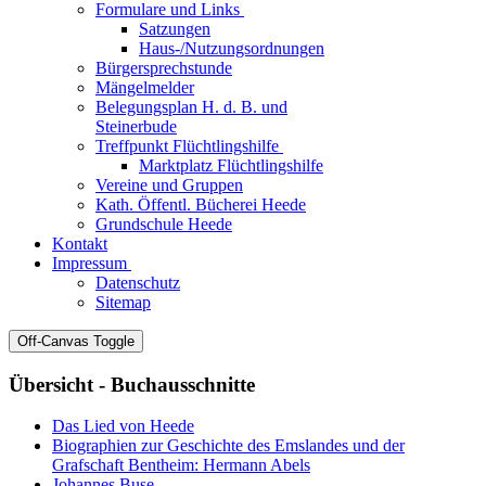
Formulare und Links
Satzungen
Haus-/Nutzungsordnungen
Bürgersprechstunde
Mängelmelder
Belegungsplan H. d. B. und
Steinerbude
Treffpunkt Flüchtlingshilfe
Marktplatz Flüchtlingshilfe
Vereine und Gruppen
Kath. Öffentl. Bücherei Heede
Grundschule Heede
Kontakt
Impressum
Datenschutz
Sitemap
Off-Canvas Toggle
Übersicht - Buchausschnitte
Das Lied von Heede
Biographien zur Geschichte des Emslandes und der
Grafschaft Bentheim: Hermann Abels
Johannes Buse