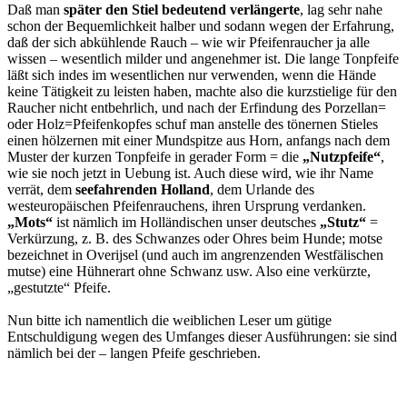
Daß man
später den Stiel bedeutend verlängerte
, lag sehr nahe
schon der Bequemlichkeit halber und sodann wegen der Erfahrung,
daß der sich abkühlende Rauch – wie wir Pfeifenraucher ja alle
wissen – wesentlich milder und angenehmer ist. Die lange Tonpfeife
läßt sich indes im wesentlichen nur verwenden, wenn die Hände
keine Tätigkeit zu leisten haben, machte also die kurzstielige für den
Raucher nicht entbehrlich, und nach der Erfindung des Porzellan=
oder Holz=Pfeifenkopfes schuf man anstelle des tönernen Stieles
einen hölzernen mit einer Mundspitze aus Horn, anfangs nach dem
Muster der kurzen Tonpfeife in gerader Form = die
„Nutzpfeife“
,
wie sie noch jetzt in Uebung ist. Auch diese wird, wie ihr Name
verrät, dem
seefahrenden Holland
, dem Urlande des
westeuropäischen Pfeifenrauchens, ihren Ursprung verdanken.
„Mots“
ist nämlich im Holländischen unser deutsches
„Stutz“
=
Verkürzung, z. B. des Schwanzes oder Ohres beim Hunde; motse
bezeichnet in Overijsel (und auch im angrenzenden Westfälischen
mutse) eine Hühnerart ohne Schwanz usw. Also eine verkürzte,
„gestutzte“ Pfeife.
Nun bitte ich namentlich die weiblichen Leser um gütige
Entschuldigung wegen des Umfanges dieser Ausführungen: sie sind
nämlich bei der – langen Pfeife geschrieben.