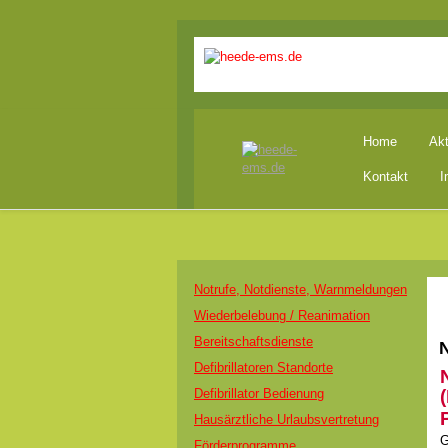
Home
Akt
Kontakt
I
Notrufe, Notdienste, Warnmeldungen
Wiederbelebung / Reanimation
Bereitschaftsdienste
N
Defibrillatoren Standorte
Defibrillator Bedienung
Hausärztliche Urlaubsvertretung
G
Förderprogramme