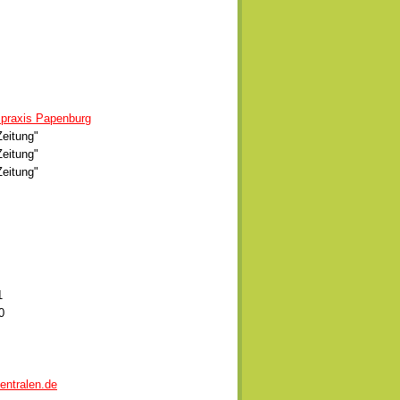
spraxis Papenburg
eitung"
eitung"
eitung"
1
0
entralen.de