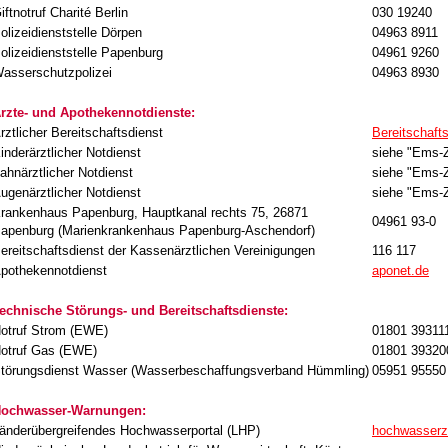
iftnotruf Charité Berlin
030 19240
olizeidienststelle Dörpen
04963 8911
olizeidienststelle Papenburg
04961 9260
asserschutzpolizei
04963 8930
rzte- und Apothekennotdienste:
rztlicher Bereitschaftsdienst
Bereitschaft
inderärztlicher Notdienst
siehe "Ems-Z
ahnärztlicher Notdienst
siehe "Ems-Z
ugenärztlicher Notdienst
siehe "Ems-Z
rankenhaus Papenburg, Hauptkanal rechts 75, 26871
04961 93-0
apenburg (Marienkrankenhaus Papenburg-Aschendorf)
ereitschaftsdienst der Kassenärztlichen Vereinigungen
116 117
pothekennotdienst
aponet.de
echnische Störungs- und Bereitschaftsdienste:
otruf Strom (EWE)
01801 39311
otruf Gas (EWE)
01801 39320
törungsdienst Wasser (Wasserbeschaffungsverband Hümmling)
05951 95550
ochwasser-Warnungen:
änderübergreifendes Hochwasserportal (LHP)
hochwasserz