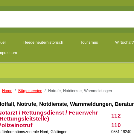
uell
Heede heute/historisch
Tourismus
Wirtschaft/
mpressum
Home
Bürgerservice
Notrufe, Notdienste, Warnmeldungen
otfall, Notrufe, Notdienste, Warnmeldungen, Beratu
Notarzt / Rettungsdienst / Feuerwehr
112
(Rettungsleitstelle)
Polizeinotruf
110
iftinformationszentrale Nord, Göttingen
0551 19240