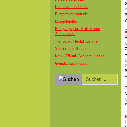
G
Formulare und Links
P
Bürgersprechstunde
P
W
Mängelmelder
Belegungsplan H. d. B. und
Ä
Steinerbude
Ä
Treffpunkt Flüchtlingshilfe
K
Vereine und Gruppen
Z
A
Kath. Öffentl. Bücherei Heede
K
Grundschule Heede
P
B
A
T
N
N
S
H
L