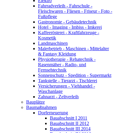
Elektro
Fahrradverleih - Fahrschule -
Fleischwaren - Fliesen - Friseur - Foto -
Fußpflege
Gastronomie - Gebäudetechnik
Hotel - Imaging - Imbiss - Imkerei
Kaffeerösterei - Kraftfahrzeuge -
Kosmetik
Landmaschinen
Malerbetrieb - Maschinen - Mittelalter
& Fantasy Kleidung
Physiotherapie - Rehatechnik -
Rasenmäher - Radio- und
Fernsehtechnik
Sonnenschutz - Spedition - Supermarkt
Tankstelle - Tierarzt - Tischlerei
Versicherungen - Viehhandel -
Waschanlage
Zahnarzt - Zeltverleih
Bauplätze
Baumaßnahmen
Dorferneuerung
Bauabschnitt I 2011
Bauabschnitt II 2012
Bauabschnitt III 2014