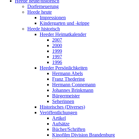
Heede heute/historisch
Dorferneuerung
Heede heute
Impressionen
Kindergarten und -krippe
Heede historisch
Heeder Heimatkalender
2007
2000
1999
1997
1996
Heeder Persönlichkeiten
Hermann Abels
Franz Thedering
Hermann Connemann
Johannes Brinkmann
Bürgermeister
Seherinnen
Historisches (Diverses)
Veröffentlichungen
Artikel
Aufsätze
Bücher/Schriften
Kinofilm Division Brandenburg