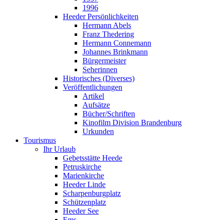
1996
Heeder Persönlichkeiten
Hermann Abels
Franz Thedering
Hermann Connemann
Johannes Brinkmann
Bürgermeister
Seherinnen
Historisches (Diverses)
Veröffentlichungen
Artikel
Aufsätze
Bücher/Schriften
Kinofilm Division Brandenburg
Urkunden
Tourismus
Ihr Urlaub
Gebetsstätte Heede
Petruskirche
Marienkirche
Heeder Linde
Scharpenburgplatz
Schützenplatz
Heeder See
Ems