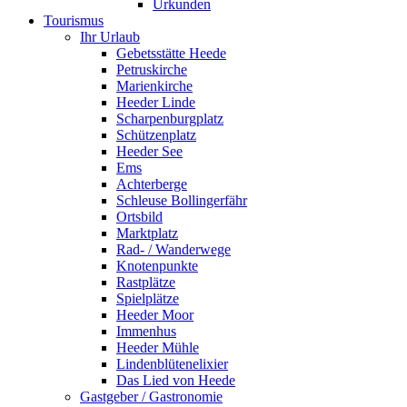
Urkunden
Tourismus
Ihr Urlaub
Gebetsstätte Heede
Petruskirche
Marienkirche
Heeder Linde
Scharpenburgplatz
Schützenplatz
Heeder See
Ems
Achterberge
Schleuse Bollingerfähr
Ortsbild
Marktplatz
Rad- / Wanderwege
Knotenpunkte
Rastplätze
Spielplätze
Heeder Moor
Immenhus
Heeder Mühle
Lindenblütenelixier
Das Lied von Heede
Gastgeber / Gastronomie