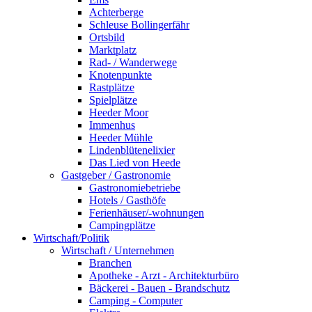
Achterberge
Schleuse Bollingerfähr
Ortsbild
Marktplatz
Rad- / Wanderwege
Knotenpunkte
Rastplätze
Spielplätze
Heeder Moor
Immenhus
Heeder Mühle
Lindenblütenelixier
Das Lied von Heede
Gastgeber / Gastronomie
Gastronomiebetriebe
Hotels / Gasthöfe
Ferienhäuser/-wohnungen
Campingplätze
Wirtschaft/Politik
Wirtschaft / Unternehmen
Branchen
Apotheke - Arzt - Architekturbüro
Bäckerei - Bauen - Brandschutz
Camping - Computer