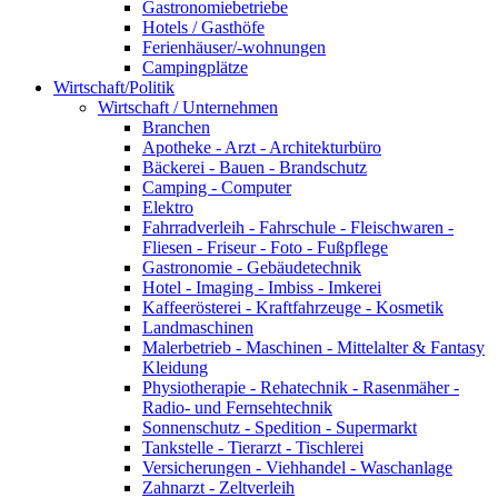
Gastronomiebetriebe
Hotels / Gasthöfe
Ferienhäuser/-wohnungen
Campingplätze
Wirtschaft/Politik
Wirtschaft / Unternehmen
Branchen
Apotheke - Arzt - Architekturbüro
Bäckerei - Bauen - Brandschutz
Camping - Computer
Elektro
Fahrradverleih - Fahrschule - Fleischwaren -
Fliesen - Friseur - Foto - Fußpflege
Gastronomie - Gebäudetechnik
Hotel - Imaging - Imbiss - Imkerei
Kaffeerösterei - Kraftfahrzeuge - Kosmetik
Landmaschinen
Malerbetrieb - Maschinen - Mittelalter & Fantasy
Kleidung
Physiotherapie - Rehatechnik - Rasenmäher -
Radio- und Fernsehtechnik
Sonnenschutz - Spedition - Supermarkt
Tankstelle - Tierarzt - Tischlerei
Versicherungen - Viehhandel - Waschanlage
Zahnarzt - Zeltverleih