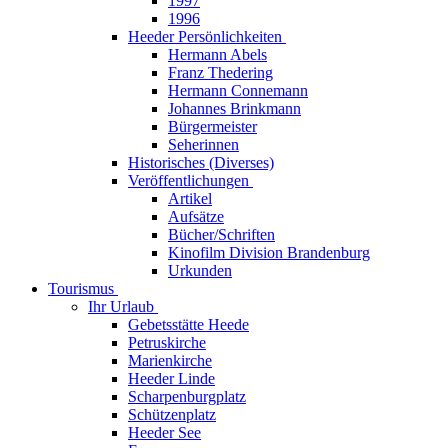
1997
1996
Heeder Persönlichkeiten
Hermann Abels
Franz Thedering
Hermann Connemann
Johannes Brinkmann
Bürgermeister
Seherinnen
Historisches (Diverses)
Veröffentlichungen
Artikel
Aufsätze
Bücher/Schriften
Kinofilm Division Brandenburg
Urkunden
Tourismus
Ihr Urlaub
Gebetsstätte Heede
Petruskirche
Marienkirche
Heeder Linde
Scharpenburgplatz
Schützenplatz
Heeder See