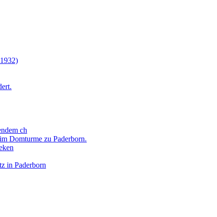
 1932)
ert.
tendem ch
) im Domturme zu Paderborn.
deken
tz in Paderborn