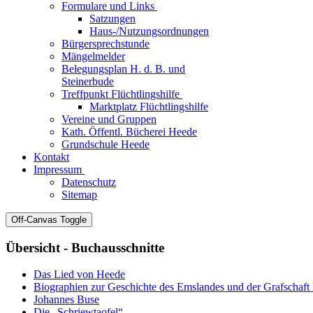
Formulare und Links
Satzungen
Haus-/Nutzungsordnungen
Bürgersprechstunde
Mängelmelder
Belegungsplan H. d. B. und
Steinerbude
Treffpunkt Flüchtlingshilfe
Marktplatz Flüchtlingshilfe
Vereine und Gruppen
Kath. Öffentl. Bücherei Heede
Grundschule Heede
Kontakt
Impressum
Datenschutz
Sitemap
Off-Canvas Toggle
Übersicht - Buchausschnitte
Das Lied von Heede
Biographien zur Geschichte des Emslandes und der Grafschaf
Johannes Buse
Die „Schriewtaofel“.