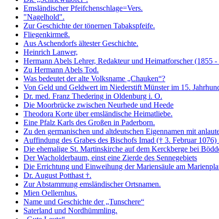
Emsländischer Pfeifchenschlage=Vers.
"Nagelhold".
Zur Geschichte der tönernen Tabakspfeife.
Fliegenkirmeß.
Aus Aschendorfs ältester Geschichte.
Heinrich Lanwer,
Hermann Abels Lehrer, Redakteur und Heimatforscher (1855 -
Zu Hermann Abels Tod.
Was bedeutet der alte Volksname „Chauken“?
Von Geld und Geldwert im Niederstift Münster im 15. Jahrhund
Dr. med. Franz Thedering in Oldenburg i. O.
Die Moorbrücke zwischen Neurhede und Heede
Theodora Korte über emsländische Heimatliebe.
Eine Pfalz Karls des Großen in Paderborn.
Zu den germanischen und altdeutschen Eigennamen mit anlau
Auffindung des Grabes des Bischofs Imad († 3. Februar 1076
Die ehemalige St. Martinskirche auf dem Kerckberge bei Böd
Der Wacholderbaum, einst eine Zierde des Sennegebiets
Die Errichtung und Einweihung der Mariensäule am Marienpla
Dr. August Potthast †.
Zur Abstammung emsländischer Ortsnamen.
Mien Oellernhus.
Name und Geschichte der „Tunschere“
Saterland und Nordhümmling.