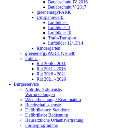
Bauabschnitt IV 2016
Bauabschnitt V 2017
greenenergyPARK
Umspannwerk
Luftbilder I
Luftbilder II
Luftbilder III
Trafo-Transport
Luftbilder 12/13/14
Kindergarten
greenenergyPARK (visuell)
Politik
Rat 2006 - 2011
Rat 2011 - 2016
Rat 2016 - 2021
Rat 2021 - 2026
Bürgerservice
Notrufe, Notdienste,
Warnmeldungen
Wiederbelebung / Reanimation
Bereitschaftsdienste
Defibrillatoren Standorte
Defibrillator Bedienung
Hausärztliche Urlaubsvertretung
Förderprogramme