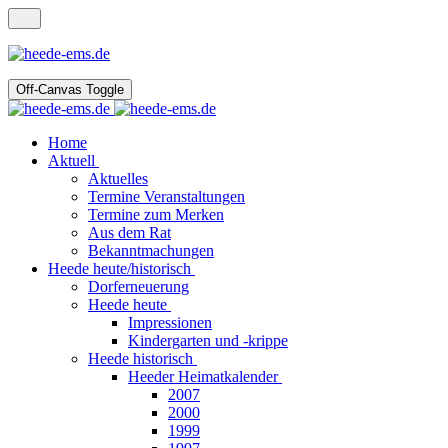
Off-Canvas Toggle
Home
Aktuell
Aktuelles
Termine Veranstaltungen
Termine zum Merken
Aus dem Rat
Bekanntmachungen
Heede heute/historisch
Dorferneuerung
Heede heute
Impressionen
Kindergarten und -krippe
Heede historisch
Heeder Heimatkalender
2007
2000
1999