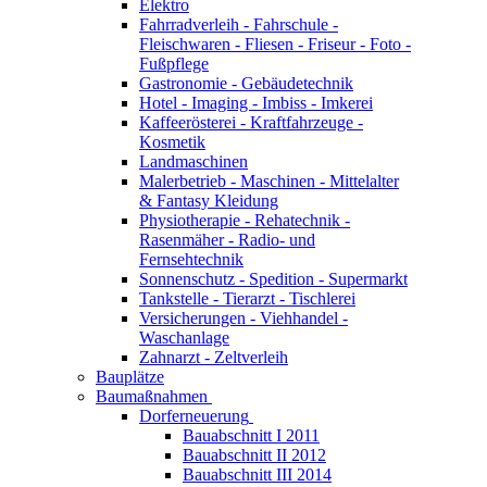
Elektro
Fahrradverleih - Fahrschule -
Fleischwaren - Fliesen - Friseur - Foto -
Fußpflege
Gastronomie - Gebäudetechnik
Hotel - Imaging - Imbiss - Imkerei
Kaffeerösterei - Kraftfahrzeuge -
Kosmetik
Landmaschinen
Malerbetrieb - Maschinen - Mittelalter
& Fantasy Kleidung
Physiotherapie - Rehatechnik -
Rasenmäher - Radio- und
Fernsehtechnik
Sonnenschutz - Spedition - Supermarkt
Tankstelle - Tierarzt - Tischlerei
Versicherungen - Viehhandel -
Waschanlage
Zahnarzt - Zeltverleih
Bauplätze
Baumaßnahmen
Dorferneuerung
Bauabschnitt I 2011
Bauabschnitt II 2012
Bauabschnitt III 2014