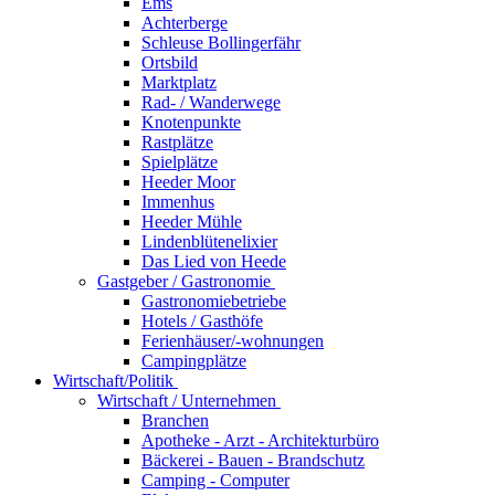
Ems
Achterberge
Schleuse Bollingerfähr
Ortsbild
Marktplatz
Rad- / Wanderwege
Knotenpunkte
Rastplätze
Spielplätze
Heeder Moor
Immenhus
Heeder Mühle
Lindenblütenelixier
Das Lied von Heede
Gastgeber / Gastronomie
Gastronomiebetriebe
Hotels / Gasthöfe
Ferienhäuser/-wohnungen
Campingplätze
Wirtschaft/Politik
Wirtschaft / Unternehmen
Branchen
Apotheke - Arzt - Architekturbüro
Bäckerei - Bauen - Brandschutz
Camping - Computer