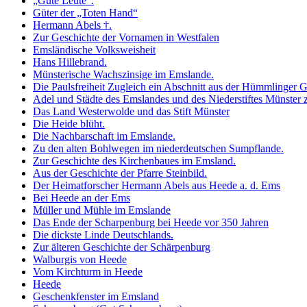
„Gute Leute“.
Güter der „Toten Hand“
Hermann Abels †.
Zur Geschichte der Vornamen in Westfalen
Emsländische Volksweisheit
Hans Hillebrand.
Münsterische Wachszinsige im Emslande.
Die Paulsfreiheit Zugleich ein Abschnitt aus der Hümmlinger G
Adel und Städte des Emslandes und des Niederstiftes Münster 
Das Land Westerwolde und das Stift Münster
Die Heide blüht.
Die Nachbarschaft im Emslande.
Zu den alten Bohlwegen im niederdeutschen Sumpflande.
Zur Geschichte des Kirchenbaues im Emsland.
Aus der Geschichte der Pfarre Steinbild.
Der Heimatforscher Hermann Abels aus Heede a. d. Ems
Bei Heede an der Ems
Müller und Mühle im Emslande
Das Ende der Scharpenburg bei Heede vor 350 Jahren
Die dickste Linde Deutschlands.
Zur älteren Geschichte der Schärpenburg
Walburgis von Heede
Vom Kirchturm in Heede
Heede
Geschenkfenster im Emsland