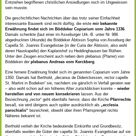
Entstehen begriffenen christlichen Ansiedlungen noch im Ungewissen
sein musste.
Die geschichtlichen Nachrichten über das trotz seiner Einfachheit
interessante Bauwerk sind recht dürftig; die erste
mir bekannte
Erwähnung findet sich im Böddeker Copiarium vom Jahre 1336
.
Damals schenkte (laut einer im Asseburger Urk.-B. unter Nr. 986
abgedruckten Urkunde) die Böddeker Äbtissin Sophia von Asseburg der
Capella St. Joannis Evangelistae (in der Curia der Äbtissin, also wohl
deren Hauskapelle) den Kaplanshof zu Heddinghausen bei Rüthen.
Unter den Zeugen erscheint auch neben dem plebanus (Pfarrer) von
Böddeken der
plebanus Andreas vom Kerckberg
.
Eine fernere Erwähnung findet sich im genannten Copiarium vom Jahre
1350. Damals hat Berthold, „decanus de Diderickessen, rector capelle
St. Martini in Bodeken“ sie, nachdem sie gänzlich in Verfall geraten war
– also wohl schon auf ein höheres Alter zurückblicken konnte –
wieder
herstellen und von neuem konsekrieren
lassen. Aus der
Bezeichnung „rector“ geht ebenfalls hervor, dass die Kirche
Pfarrrechte
besaß, sie wird übrigens auch später ausdrücklich als
„ecclesia
parochialis“
bezeichnet, obwohl über ihren Pfarrsprengel nichts
Näheres bekannt ist.
Berthold verlieh der Kirche bedeutende Einkünfte und Grundbesitz,
ebenfalls wurden die Güter der capella St. Joannis Evangelistae auf sie