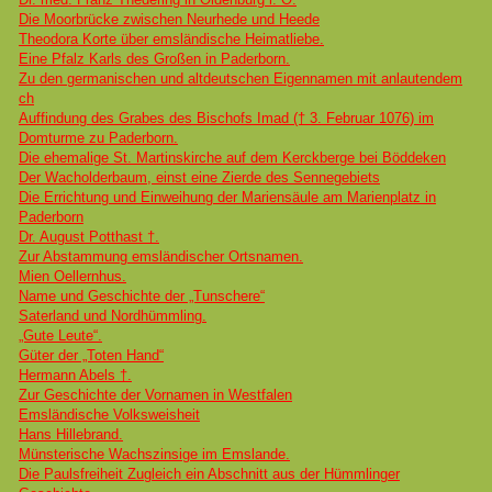
Die Moorbrücke zwischen Neurhede und Heede
Theodora Korte über emsländische Heimatliebe.
Eine Pfalz Karls des Großen in Paderborn.
Zu den germanischen und altdeutschen Eigennamen mit anlautendem
ch
Auffindung des Grabes des Bischofs Imad († 3. Februar 1076) im
Domturme zu Paderborn.
Die ehemalige St. Martinskirche auf dem Kerckberge bei Böddeken
Der Wacholderbaum, einst eine Zierde des Sennegebiets
Die Errichtung und Einweihung der Mariensäule am Marienplatz in
Paderborn
Dr. August Potthast †.
Zur Abstammung emsländischer Ortsnamen.
Mien Oellernhus.
Name und Geschichte der „Tunschere“
Saterland und Nordhümmling.
„Gute Leute“.
Güter der „Toten Hand“
Hermann Abels †.
Zur Geschichte der Vornamen in Westfalen
Emsländische Volksweisheit
Hans Hillebrand.
Münsterische Wachszinsige im Emslande.
Die Paulsfreiheit Zugleich ein Abschnitt aus der Hümmlinger