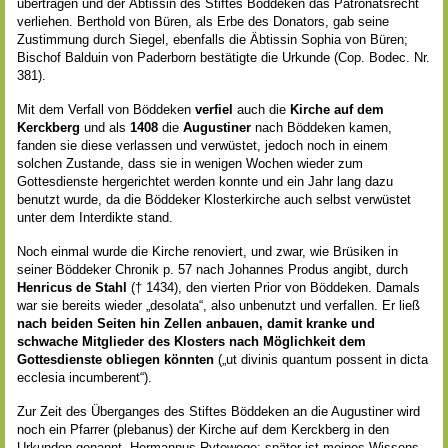
übertragen und der Äbtissin des Stiftes Böddeken das Patronatsrecht
verliehen. Berthold von Büren, als Erbe des Donators, gab seine
Zustimmung durch Siegel, ebenfalls die Äbtissin Sophia von Büren;
Bischof Balduin von Paderborn bestätigte die Urkunde (Cop. Bodec. Nr.
381).
Mit dem Verfall von Böddeken
verfiel
auch die
Kirche auf dem
Kerckberg
und als
1408
die
Augustiner
nach Böddeken kamen,
fanden sie diese verlassen und verwüstet, jedoch noch in einem
solchen Zustande, dass sie in wenigen Wochen wieder zum
Gottesdienste hergerichtet werden konnte und ein Jahr lang dazu
benutzt wurde, da die Böddeker Klosterkirche auch selbst verwüstet
unter dem Interdikte stand.
Noch einmal wurde die Kirche renoviert, und zwar, wie Brüsiken in
seiner Böddeker Chronik p. 57 nach Johannes Produs angibt, durch
Henricus de Stahl
(† 1434), den vierten Prior von Böddeken. Damals
war sie bereits wieder „desolata“, also unbenutzt und verfallen. Er ließ
nach beiden Seiten hin Zellen anbauen, damit kranke und
schwache Mitglieder des Klosters nach Möglichkeit dem
Gottesdienste obliegen könnten
(„ut divinis quantum possent in dicta
ecclesia incumberent“).
Zur Zeit des Überganges des Stiftes Böddeken an die Augustiner wird
noch ein Pfarrer (plebanus) der Kirche auf dem Kerckberg in den
Urkunden genannt, Hermannus Rytewege; später ist meines Wissens