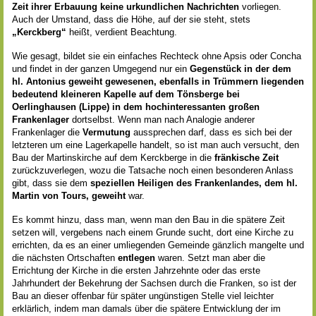
Zeit ihrer Erbauung keine urkundlichen Nachrichten
vorliegen.
Auch der Umstand, dass die Höhe, auf der sie steht, stets
„Kerckberg“
heißt, verdient Beachtung.
Wie gesagt, bildet sie ein einfaches Rechteck ohne Apsis oder Concha
und findet in der ganzen Umgegend nur ein
Gegenstück in der dem
hl. Antonius geweiht gewesenen, ebenfalls in Trümmern liegenden
bedeutend kleineren Kapelle auf dem Tönsberge bei
Oerlinghausen (Lippe) in dem hochinteressanten großen
Frankenlager
dortselbst. Wenn man nach Analogie anderer
Frankenlager die
Vermutung
aussprechen darf, dass es sich bei der
letzteren um eine Lagerkapelle handelt, so ist man auch versucht, den
Bau der Martinskirche auf dem Kerckberge in die
fränkische Zeit
zurückzuverlegen, wozu die Tatsache noch einen besonderen Anlass
gibt, dass sie dem
speziellen Heiligen des Frankenlandes, dem hl.
Martin von Tours, geweiht
war.
Es kommt hinzu, dass man, wenn man den Bau in die spätere Zeit
setzen will, vergebens nach einem Grunde sucht, dort eine Kirche zu
errichten, da es an einer umliegenden Gemeinde gänzlich mangelte und
die nächsten Ortschaften
entlegen
waren. Setzt man aber die
Errichtung der Kirche in die ersten Jahrzehnte oder das erste
Jahrhundert der Bekehrung der Sachsen durch die Franken, so ist der
Bau an dieser offenbar für später ungünstigen Stelle viel leichter
erklärlich, indem man damals über die spätere Entwicklung der im