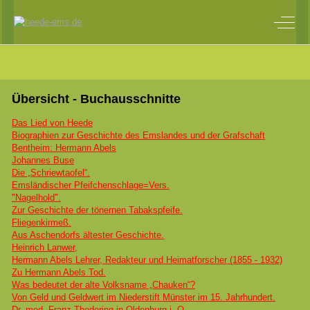
Off-C
Übersicht - Buchausschnitte
Das Lied von Heede
Biographien zur Geschichte des Emslandes und der Grafschaft
Bentheim: Hermann Abels
Johannes Buse
Die „Schriewtaofel“.
Emsländischer Pfeifchenschlage=Vers.
"Nagelhold".
Zur Geschichte der tönernen Tabakspfeife.
Fliegenkirmeß.
Aus Aschendorfs ältester Geschichte.
Heinrich Lanwer,
Hermann Abels Lehrer, Redakteur und Heimatforscher (1855 - 1932)
Zu Hermann Abels Tod.
Was bedeutet der alte Volksname „Chauken“?
Von Geld und Geldwert im Niederstift Münster im 15. Jahrhundert.
Dr. med. Franz Thedering in Oldenburg i. O.