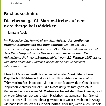
Böddeken
Buchausschnitte
Die ehemalige St. Martinskirche auf dem
Kerckberge bei Böddeken
† Hermann Abels
Im Folgenden drucken wir einen alten Aufsatz des
verdienten
früheren Schriftleiters des Heimatbornes
ab, um ihn einer
unverdienten Vergessenheit zu entreißen. Über die Martinskirche auf
dem Kerckberge ist nichts Besseres geschrieben worden. Die
Abhandlung, die in der
„Sonntagsfeier“ vom 21. Februar 1897
stand,
wird auch heute den Freunden der heimatlichen Geschichte
willkommen sein.
Etwa fünf Minuten westlich von der bekannten
Sankt Meinolfus-
Kapelle bei Böddeken
findet sich
am Bergabhange
ein
großer
Trümmerhaufen
, in dessen Mitte man ein Mauerwerk in Gestalt eines
länglichen Vierecks erblickt – die
Reste
der jetzt fast gänzlich in
Vergessenheit geratenen
St. Martinskirche auf dem Kerckberge
, wohl
eine der ältesten, die das Bistum Paderborn aufzuweisen hat. Sie ist
aus kleinen Kalksteinen erbaut gewesen und weist sowohl nach Anlage
wie nach ihrer Bauart auf ein
sehr hohes Alter
hin, wenn auch über die