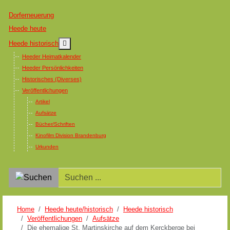
Dorferneuerung
Heede heute
MOD_MENU_TOGGLE_SUBMENU_LABEL
Heede historisch
Heeder Heimatkalender
Heeder Persönlichkeiten
Historisches (Diverses)
Veröffentlichungen
Artikel
Aufsätze
Bücher/Schriften
Kinofilm Division Brandenburg
Urkunden
Home
Heede heute/historisch
Heede historisch
Veröffentlichungen
Aufsätze
Die ehemalige St. Martinskirche auf dem Kerckberge bei