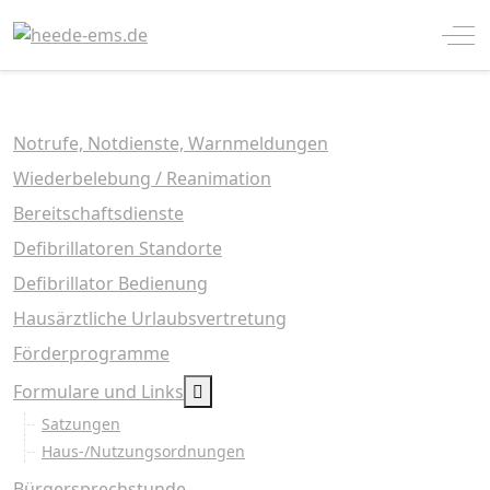
Off
Notrufe, Notdienste, Warnmeldungen
Wiederbelebung / Reanimation
Bereitschaftsdienste
Defibrillatoren Standorte
Defibrillator Bedienung
Hausärztliche Urlaubsvertretung
Förderprogramme
MOD_MENU_TOGGLE_SUBMENU_L
Formulare und Links
Satzungen
Haus-/Nutzungsordnungen
Bürgersprechstunde