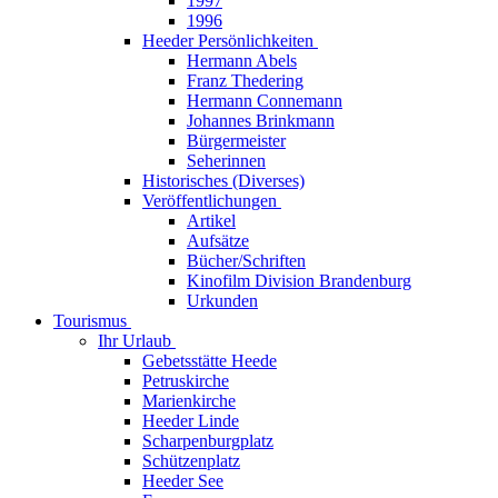
1997
1996
Heeder Persönlichkeiten
Hermann Abels
Franz Thedering
Hermann Connemann
Johannes Brinkmann
Bürgermeister
Seherinnen
Historisches (Diverses)
Veröffentlichungen
Artikel
Aufsätze
Bücher/Schriften
Kinofilm Division Brandenburg
Urkunden
Tourismus
Ihr Urlaub
Gebetsstätte Heede
Petruskirche
Marienkirche
Heeder Linde
Scharpenburgplatz
Schützenplatz
Heeder See