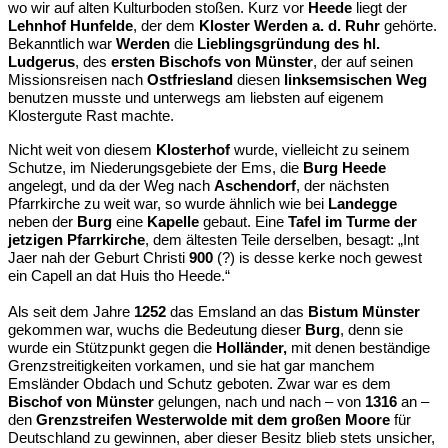
wo wir auf alten Kulturboden stoßen. Kurz vor
Heede
liegt der
Lehnhof Hunfelde
, der dem
Kloster Werden a. d. Ruhr
gehörte.
Bekanntlich war
Werden
die
Lieblingsgründung des hl.
Ludgerus
, des
ersten Bischofs von Münster
, der auf seinen
Missionsreisen nach
Ostfriesland
diesen
linksemsischen Weg
benutzen musste und unterwegs am liebsten auf eigenem
Klostergute Rast machte.
Nicht weit von diesem
Klosterhof
wurde, vielleicht zu seinem
Schutze, im Niederungsgebiete der Ems, die
Burg Heede
angelegt, und da der Weg nach
Aschendorf
, der nächsten
Pfarrkirche zu weit war, so wurde ähnlich wie bei
Landegge
neben der
Burg
eine
Kapelle
gebaut. Eine
Tafel im Turme der
jetzigen Pfarrkirche
, dem ältesten Teile derselben, besagt: „Int
Jaer nah der Geburt Christi
900
(?) is desse kerke noch gewest
ein Capell an dat Huis tho Heede.“
Als seit dem Jahre
1252
das Emsland an das
Bistum Münster
gekommen war, wuchs die Bedeutung dieser
Burg
, denn sie
wurde ein Stützpunkt gegen die
Holländer,
mit denen beständige
Grenzstreitigkeiten vorkamen, und sie hat gar manchem
Emsländer Obdach und Schutz geboten. Zwar war es dem
Bischof von Münster
gelungen, nach und nach – von
1316
an –
den
Grenzstreifen Westerwolde mit dem großen Moore
für
Deutschland zu gewinnen, aber dieser Besitz blieb stets unsicher,