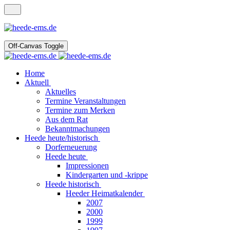
Off-Canvas Toggle
Home
Aktuell
Aktuelles
Termine Veranstaltungen
Termine zum Merken
Aus dem Rat
Bekanntmachungen
Heede heute/historisch
Dorferneuerung
Heede heute
Impressionen
Kindergarten und -krippe
Heede historisch
Heeder Heimatkalender
2007
2000
1999