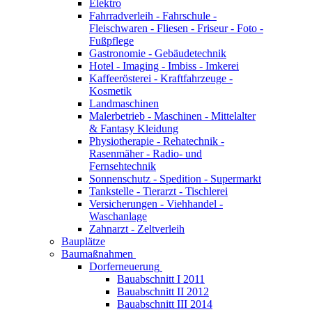
Elektro
Fahrradverleih - Fahrschule -
Fleischwaren - Fliesen - Friseur - Foto -
Fußpflege
Gastronomie - Gebäudetechnik
Hotel - Imaging - Imbiss - Imkerei
Kaffeerösterei - Kraftfahrzeuge -
Kosmetik
Landmaschinen
Malerbetrieb - Maschinen - Mittelalter
& Fantasy Kleidung
Physiotherapie - Rehatechnik -
Rasenmäher - Radio- und
Fernsehtechnik
Sonnenschutz - Spedition - Supermarkt
Tankstelle - Tierarzt - Tischlerei
Versicherungen - Viehhandel -
Waschanlage
Zahnarzt - Zeltverleih
Bauplätze
Baumaßnahmen
Dorferneuerung
Bauabschnitt I 2011
Bauabschnitt II 2012
Bauabschnitt III 2014