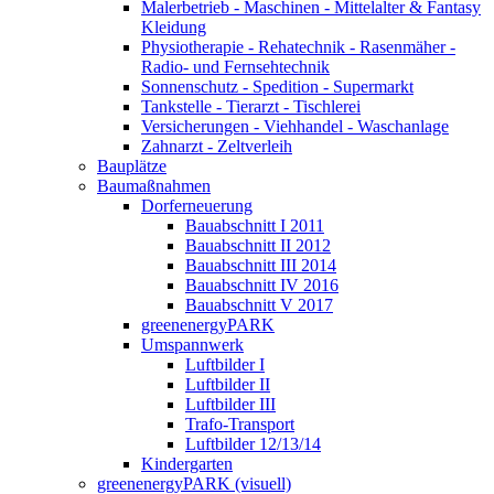
Malerbetrieb - Maschinen - Mittelalter & Fantasy
Kleidung
Physiotherapie - Rehatechnik - Rasenmäher -
Radio- und Fernsehtechnik
Sonnenschutz - Spedition - Supermarkt
Tankstelle - Tierarzt - Tischlerei
Versicherungen - Viehhandel - Waschanlage
Zahnarzt - Zeltverleih
Bauplätze
Baumaßnahmen
Dorferneuerung
Bauabschnitt I 2011
Bauabschnitt II 2012
Bauabschnitt III 2014
Bauabschnitt IV 2016
Bauabschnitt V 2017
greenenergyPARK
Umspannwerk
Luftbilder I
Luftbilder II
Luftbilder III
Trafo-Transport
Luftbilder 12/13/14
Kindergarten
greenenergyPARK (visuell)