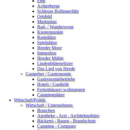
Ems
Achterberge
Schleuse Bollingerfähr
Ortsbild
Marktplatz
Rad- / Wanderwege
Knotenpunkte
Rastplätze
Spielplätze
Heeder Moor
Immenhus
Heeder Mühle
Lindenblütenelixier
Das Lied von Heede
Gastgeber / Gastronomie
Gastronomiebetriebe
Hotels / Gasthöfe
Ferienhäuser/-wohnungen
Campingplätze
Wirtschaft/Politik
Wirtschaft / Unternehmen
Branchen
Apotheke - Arzt - Architekturbüro
Bäckerei - Bauen - Brandschutz
Camping - Computer