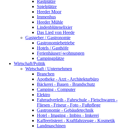
Rastplätze
Spielplätze
Heeder Moor
Immenhus
Heeder Mühle
Lindenblütenelixier
Das Lied von Heede
Gastgeber / Gastronomie
Gastronomiebetriebe
Hotels / Gasthöfe
Ferienhäuser/-wohnungen
Campingplätze
Wirtschaft/Politik
Wirtschaft / Unternehmen
Branchen
Apotheke - Arzt - Architekturbüro
Bäckerei - Bauen - Brandschutz
Camping - Computer
Elektro
Fahrradverleih - Fahrschule - Fleischwaren -
Fliesen - Friseur - Foto - Fußpflege
Gastronomie - Gebäudetechnik
Hotel - Imaging - Imbiss - Imkerei
Kaffeerösterei - Kraftfahrzeuge - Kosmetik
Landmaschinen