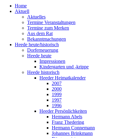
Home
Aktuell
Aktuelles
Termine Veranstaltungen
Termine zum Merken
Aus dem Rat
Bekanntmachungen
Heede heute/historisch
Dorferneuerung
Heede heute
Impressionen
Kindergarten und -krippe
Heede historisch
Heeder Heimatkalender
2007
2000
1999
1997
1996
Heeder Persönlichkeiten
Hermann Abels
Franz Thedering
Hermann Connemann
Johannes Brinkmann