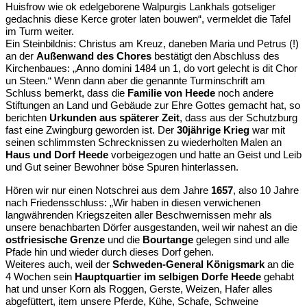
Huisfrow wie ok edelgeborene Walpurgis Lankhals gotseliger
gedachnis diese Kerce groter laten bouwen“, vermeldet die Tafel
im Turm weiter.
Ein Steinbildnis: Christus am Kreuz, daneben Maria und Petrus (!)
an der
Außenwand des
Chores
bestätigt den Abschluss des
Kirchenbaues: „Anno domini 1484 un 1, do vort gelecht is dit Chor
un Steen.“ Wenn dann aber die genannte Turminschrift am
Schluss bemerkt, dass die
Familie von Heede
noch andere
Stiftungen an Land und Gebäude zur Ehre Gottes gemacht hat, so
berichten
Urkunden aus späterer Zeit
, dass aus der Schutzburg
fast eine Zwingburg geworden ist. Der
30jährige Krieg
war mit
seinen schlimmsten Schrecknissen zu wiederholten Malen an
Haus und Dorf Heede
vorbeigezogen und hatte an Geist und Leib
und Gut seiner Bewohner böse Spuren hinterlassen.
Hören wir nur einen Notschrei aus dem Jahre
1657
, also 10 Jahre
nach Friedensschluss: „Wir haben in diesen verwichenen
langwährenden Kriegszeiten aller Beschwernissen mehr als
unsere benachbarten Dörfer ausgestanden, weil wir nahest an die
ostfriesische Grenze
und die
Bourtange
gelegen sind und alle
Pfade hin und wieder durch dieses Dorf gehen.
Weiteres auch, weil der
Schweden-General Königsmark
an die
4 Wochen sein
Hauptquartier im selbigen Dorfe Heede
gehabt
hat und unser Korn als Roggen, Gerste, Weizen, Hafer alles
abgefüttert, item unsere Pferde, Kühe, Schafe, Schweine