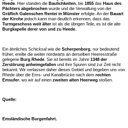
Heede
. Hier standen die
Baulichkeiten
, bis
1855
das
Haus des
Pächters abgebrochen
wurde und die Verwaltung von der
Gräflich Galenschen Rentei in Münster
erfolgte. An der
Bauart
der Kirche
jedoch kann man deutlich erkennen, dass das
Turmgeschoss weit älter
ist als die übrigen Teile, es ist die alte
Burgkapelle derer von und zu Heede
.
Ein ähnliches Schicksal wie die
Scherpenborg
, nur bedeutend
früher, ereilte die weiter nördwärts an derselben Heeresstraße
gelegene
Burg Rhede
. Sie ist bereits im Jahre
1348 der
Zerstörung anheimgefallen
und ihre Spuren sind zur Zeit nicht
bekannt. Wir verlassen daher dieses Gebiet und begeben uns von
Rhede über die Ems- und Kanalbrücke nach dem
rechten
Emsufer
, wo wir auf einen
zweiten alten Heerweg
stoßen.
Quelle:
Emsländische Burgenfahrt.