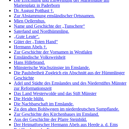
Die Errichtung und Einweihung der Mariensäule am
Marienplatz in Paderborn
Dr. August Potthast †.
Zur Abstammung emsländischer Ortsnamen.
Mien Oellernhus.
Name und Geschichte der „Tunschere“
Saterland und Nordhümmling.
„Gute Leute“.
Güter der „Toten Hand“
Hermann Abels †.
Zur Geschichte der Vornamen in Westfalen
Emsländische Volksweisheit
Hans Hillebrand.
Münsterische Wachszinsige im Emslande.
Die Paulsfreiheit Zugleich ein Abschnitt aus der Hümmlinger
Geschichte
Adel und Städte des Emslandes und des Niederstiftes Münster
zur Reformationszeit
Das Land Westerwolde und das Stift Münster
Die Heide blüht.
Die Nachbarschaft im Emslande.
Zu den alten Bohlwegen im niederdeutschen Sumpflande.
Zur Geschichte des Kirchenbaues im Emsland.
Aus der Geschichte der Pfarre Steinbild.
Der Heimatforscher Hermann Abels aus Heede a. d. Ems