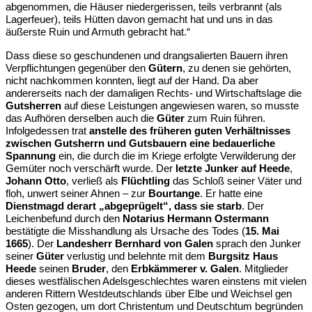
abgenommen, die Häuser niedergerissen, teils verbrannt (als
Lagerfeuer), teils Hütten davon gemacht hat und uns in das
äußerste Ruin und Armuth gebracht hat.“
Dass diese so geschundenen und drangsalierten Bauern ihren
Verpflichtungen gegenüber den
Gütern
, zu denen sie gehörten,
nicht nachkommen konnten, liegt auf der Hand. Da aber
andererseits nach der damaligen Rechts- und Wirtschaftslage die
Gutsherren
auf diese Leistungen angewiesen waren, so musste
das Aufhören derselben auch die
Güter
zum Ruin führen.
Infolgedessen trat
anstelle des früheren guten Verhältnisses
zwischen Gutsherrn und Gutsbauern eine bedauerliche
Spannung
ein, die durch die im Kriege erfolgte Verwilderung der
Gemüter noch verschärft wurde. Der
letzte Junker auf Heede
,
Johann Otto
, verließ als
Flüchtling
das Schloß seiner Väter und
floh, unwert seiner Ahnen – zur
Bourtange
. Er hatte eine
Dienstmagd derart „abgeprügelt“, dass sie starb
. Der
Leichenbefund durch den
Notarius Hermann Ostermann
bestätigte die Misshandlung als Ursache des Todes (
15. Mai
1665
). Der
Landesherr Bernhard von Galen
sprach den Junker
seiner
Güter
verlustig und belehnte mit dem
Burgsitz Haus
Heede
seinen
Bruder
, den
Erbkämmerer v. Galen
. Mitglieder
dieses westfälischen Adelsgeschlechtes waren einstens mit vielen
anderen Rittern Westdeutschlands über Elbe und Weichsel gen
Osten gezogen, um dort Christentum und Deutschtum begründen