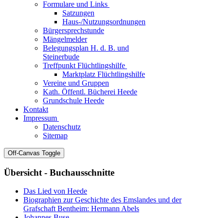
Formulare und Links
Satzungen
Haus-/Nutzungsordnungen
Bürgersprechstunde
Mängelmelder
Belegungsplan H. d. B. und
Steinerbude
Treffpunkt Flüchtlingshilfe
Marktplatz Flüchtlingshilfe
Vereine und Gruppen
Kath. Öffentl. Bücherei Heede
Grundschule Heede
Kontakt
Impressum
Datenschutz
Sitemap
Off-Canvas Toggle
Übersicht - Buchausschnitte
Das Lied von Heede
Biographien zur Geschichte des Emslandes und der
Grafschaft Bentheim: Hermann Abels
Johannes Buse