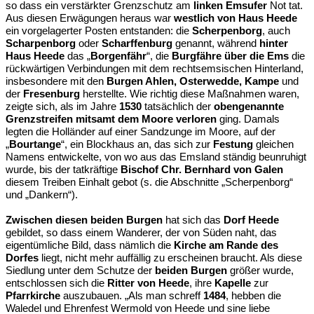
so dass ein verstärkter Grenzschutz am
linken Emsufer
Not tat.
Aus diesen Erwägungen heraus war
westlich von Haus Heede
ein vorgelagerter Posten entstanden: die
Scherpenborg
, auch
Scharpenborg
oder
Scharffenburg
genannt, während
hinter
Haus
Heede
das „
Borgenfähr
“, die
Burgfähre über die Ems
die
rückwärtigen Verbindungen mit dem rechtsemsischen Hinterland,
insbesondere mit den
Burgen Ahlen, Osterwedde, Kampe
und
der
Fresenburg
herstellte. Wie richtig diese Maßnahmen waren,
zeigte sich, als im Jahre
1530
tatsächlich der
obengenannte
Grenzstreifen mitsamt dem Moore verloren
ging. Damals
legten die Holländer auf einer Sandzunge im Moore, auf der
„
Bourtange
“, ein Blockhaus an, das sich zur
Festung
gleichen
Namens entwickelte, von wo aus das Emsland ständig beunruhigt
wurde, bis der tatkräftige
Bischof Chr. Bernhard von Galen
diesem Treiben Einhalt gebot (s. die Abschnitte „Scherpenborg“
und „Dankern“).
Zwischen diesen beiden Burgen
hat sich das
Dorf Heede
gebildet, so dass einem Wanderer, der von Süden naht, das
eigentümliche Bild, dass nämlich die
Kirche am Rande des
Dorfes
liegt, nicht mehr auffällig zu erscheinen braucht. Als diese
Siedlung unter dem Schutze der
beiden Burgen
größer wurde,
entschlossen sich die
Ritter von Heede
, ihre
Kapelle
zur
Pfarrkirche
auszubauen. „Als man schreff
1484
, hebben die
Waledel und Ehrenfest Wermold von Heede und sine liebe