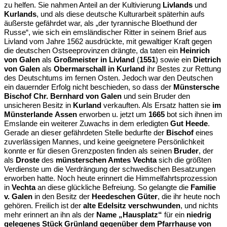
zu helfen. Sie nahmen Anteil an der Kultivierung
Livlands
und
Kurlands
, und als diese deutsche Kulturarbeit späterhin aufs
äußerste gefährdet war, als „der tyrannische Bloethund der
Russe“, wie sich ein emsländischer Ritter in seinem Brief aus
Livland vom Jahre 1562 ausdrückte, mit gewaltiger Kraft gegen
die deutschen Ostseeprovinzen drängte, da taten ein
Heinrich
von Galen
als
Großmeister in Livland
(
1551
) sowie ein
Dietrich
von Galen
als
Obermarschall in Kurland
ihr Bestes zur Rettung
des Deutschtums im fernen Osten. Jedoch war den Deutschen
ein dauernder Erfolg nicht beschieden, so dass der
Münstersche
Bischof Chr. Bernhard von Galen
und sein Bruder den
unsicheren Besitz in
Kurland
verkauften. Als Ersatz hatten sie
im
Münsterlande
Assen
erworben u. jetzt um
1665
bot sich ihnen im
Emslande ein weiterer Zuwachs in dem erledigten
Gut Heede
.
Gerade an dieser gefährdeten Stelle bedurfte der
Bischof
eines
zuverlässigen Mannes, und keine geeignetere Persönlichkeit
konnte er für diesen Grenzposten finden als seinen
Bruder
, der
als
Droste
des
münsterschen Amtes Vechta
sich die größten
Verdienste um die Verdrängung der schwedischen Besatzungen
erworben hatte. Noch heute erinnert die Himmelfahrtsprozession
in
Vechta
an diese glückliche Befreiung. So gelangte die
Familie
v. Galen
in den Besitz der
Heedeschen Güter
, die ihr heute noch
gehören. Freilich ist der
alte Edelsitz verschwunden
, und nichts
mehr erinnert an ihn als der
Name „Hausplatz“
für ein
niedrig
gelegenes Stück Grünland
gegenüber dem Pfarrhause von