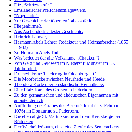
Die „Schriewtaofel“.
Emsländischer Pfeifchenschlage=Vers.
"Nagelhold".
Zur Geschichte der tönernen Tabakspfeife.
Fliegenkirmeß.
Aus Aschendorfs ältester Geschichte.
Heinrich Lanwer,
Hermann Abels Lehrer, Redakteur und Heimatforscher (1855
- 1932)
Zu Hermann Abels Tod.
Was bedeutet der alte Volksname „Chauken“?
Von Geld und Geldwert im Niederstift Münster im 15.
Jahrhundert.
Dr. med. Franz Thedering in Oldenburg i. O.
Die Moorbrücke zwischen Neurhede und Heede
Theodora Korte über emsländische Heimatliebe.
Eine Pfalz Karls des Großen in Paderborn.
Zu den germanischen und altdeutschen Eigennamen mit
anlautendem ch
Auffindung des Grabes des Bischofs Imad († 3. Februar
1076) im Domturme zu Paderborn.
Die ehemalige St. Martinskirche auf dem Kerckberge bei
Böddeken
Der Wacholderbaum, einst eine Zierde des Sennegebiets