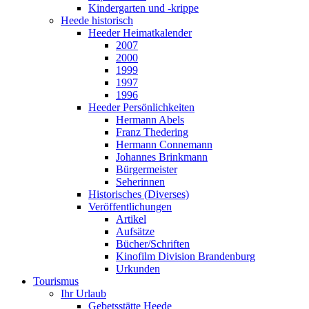
Kindergarten und -krippe
Heede historisch
Heeder Heimatkalender
2007
2000
1999
1997
1996
Heeder Persönlichkeiten
Hermann Abels
Franz Thedering
Hermann Connemann
Johannes Brinkmann
Bürgermeister
Seherinnen
Historisches (Diverses)
Veröffentlichungen
Artikel
Aufsätze
Bücher/Schriften
Kinofilm Division Brandenburg
Urkunden
Tourismus
Ihr Urlaub
Gebetsstätte Heede