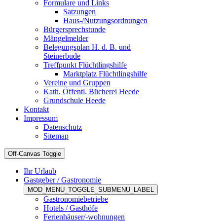
Formulare und Links
Satzungen
Haus-/Nutzungsordnungen
Bürgersprechstunde
Mängelmelder
Belegungsplan H. d. B. und
Steinerbude
Treffpunkt Flüchtlingshilfe
Marktplatz Flüchtlingshilfe
Vereine und Gruppen
Kath. Öffentl. Bücherei Heede
Grundschule Heede
Kontakt
Impressum
Datenschutz
Sitemap
Off-Canvas Toggle
Ihr Urlaub
Gastgeber / Gastronomie
MOD_MENU_TOGGLE_SUBMENU_LABEL
Gastronomiebetriebe
Hotels / Gasthöfe
Ferienhäuser/-wohnungen