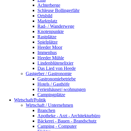
Achterberge
Schleuse Bollingerfähr
Ortsbild
Marktplatz
Rad- / Wanderwege
Knotenpunkte
Rastplätze
Spielplätze
Heeder Moor
Immenhus
Heeder Mühle
Lindenblütenelixier
Das Lied von Heede
Gastgeber / Gastronomie
Gastronomiebetriebe
Hotels / Gasthöfe
Ferienhäuser/-wohnungen
Campingplätze
Wirtschaft/Politik
Wirtschaft / Unternehmen
Branchen
Apotheke - Arzt - Architekturbüro
Bäckerei - Bauen - Brandschutz
Camping - Computer