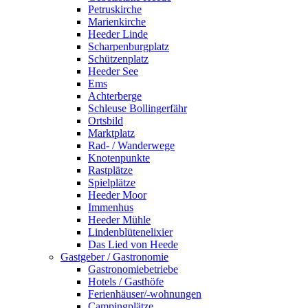
Petruskirche
Marienkirche
Heeder Linde
Scharpenburgplatz
Schützenplatz
Heeder See
Ems
Achterberge
Schleuse Bollingerfähr
Ortsbild
Marktplatz
Rad- / Wanderwege
Knotenpunkte
Rastplätze
Spielplätze
Heeder Moor
Immenhus
Heeder Mühle
Lindenblütenelixier
Das Lied von Heede
Gastgeber / Gastronomie
Gastronomiebetriebe
Hotels / Gasthöfe
Ferienhäuser/-wohnungen
Campingplätze