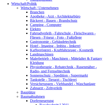
Wirtschaft/Politik
Wirtschaft / Unternehmen
Branchen
Apotheke - Arzt - Architekturbüro
Bäckerei - Bauen - Brandschutz
Camping - Computer
Elektro
Fahrradverleih - Fahrschule - Fleischwaren -
Fliesen - Friseur - Foto - Fußpflege
Gastronomie - Gebäudetechnik
Hotel - Imaging - Imbiss - Imkerei
Kaffeerösterei - Kraftfahrzeuge - Kosmetik
Landmaschinen
Malerbetrieb - Maschinen - Mittelalter & Fantasy
Kleidung
Physiotherapie - Rehatechnik - Rasenmäher -
Radio- und Fernsehtechnik
Sonnenschutz - Spedition - Supermarkt
Tankstelle - Tierarzt - Tischlerei
Versicherungen - Viehhandel - Waschanlage
Zahnarzt - Zeltverleih
Bauplätze
Baumaßnahmen
Dorferneuerung
Bauabschnitt I 2011