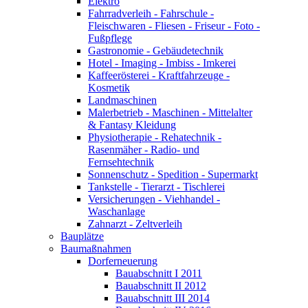
Elektro
Fahrradverleih - Fahrschule -
Fleischwaren - Fliesen - Friseur - Foto -
Fußpflege
Gastronomie - Gebäudetechnik
Hotel - Imaging - Imbiss - Imkerei
Kaffeerösterei - Kraftfahrzeuge -
Kosmetik
Landmaschinen
Malerbetrieb - Maschinen - Mittelalter
& Fantasy Kleidung
Physiotherapie - Rehatechnik -
Rasenmäher - Radio- und
Fernsehtechnik
Sonnenschutz - Spedition - Supermarkt
Tankstelle - Tierarzt - Tischlerei
Versicherungen - Viehhandel -
Waschanlage
Zahnarzt - Zeltverleih
Bauplätze
Baumaßnahmen
Dorferneuerung
Bauabschnitt I 2011
Bauabschnitt II 2012
Bauabschnitt III 2014