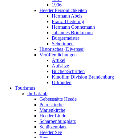
1996
Heeder Persönlichkeiten
Hermann Abels
Franz Thedering
Hermann Connemann
Johannes Brinkmann
Bürgermeister
Seherinnen
Historisches (Diverses)
Veröffentlichungen
Artikel
Aufsätze
Bücher/Schriften
Kinofilm Division Brandenburg
Urkunden
Tourismus
Ihr Urlaub
Gebetsstätte Heede
Petruskirche
Marienkirche
Heeder Linde
Scharpenburgplatz
Schützenplatz
Heeder See
Ems