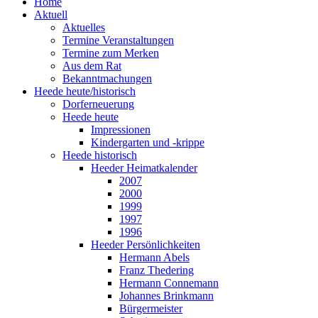
Home
Aktuell
Aktuelles
Termine Veranstaltungen
Termine zum Merken
Aus dem Rat
Bekanntmachungen
Heede heute/historisch
Dorferneuerung
Heede heute
Impressionen
Kindergarten und -krippe
Heede historisch
Heeder Heimatkalender
2007
2000
1999
1997
1996
Heeder Persönlichkeiten
Hermann Abels
Franz Thedering
Hermann Connemann
Johannes Brinkmann
Bürgermeister