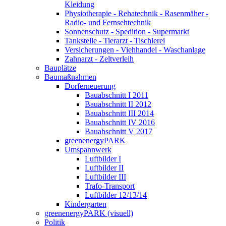
Kleidung
Physiotherapie - Rehatechnik - Rasenmäher -
Radio- und Fernsehtechnik
Sonnenschutz - Spedition - Supermarkt
Tankstelle - Tierarzt - Tischlerei
Versicherungen - Viehhandel - Waschanlage
Zahnarzt - Zeltverleih
Bauplätze
Baumaßnahmen
Dorferneuerung
Bauabschnitt I 2011
Bauabschnitt II 2012
Bauabschnitt III 2014
Bauabschnitt IV 2016
Bauabschnitt V 2017
greenenergyPARK
Umspannwerk
Luftbilder I
Luftbilder II
Luftbilder III
Trafo-Transport
Luftbilder 12/13/14
Kindergarten
greenenergyPARK (visuell)
Politik