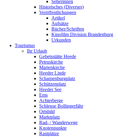
Seherinnen
Historisches (Diverses)
Veröffentlichungen
Artikel
Aufsätze
Bücher/Schriften
Kinofilm Division Brandenburg
Urkunden
Tourismus
Ihr Urlaub
Gebetsstätte Heede
Petruskirche
Marienkirche
Heeder Linde
Scharpenburgplatz
Schützenplatz
Heeder See
Ems
Achterberge
Schleuse Bollingerfähr
Ortsbild
Marktplatz
Rad- / Wanderwege
Knotenpunkte
Rastplätze