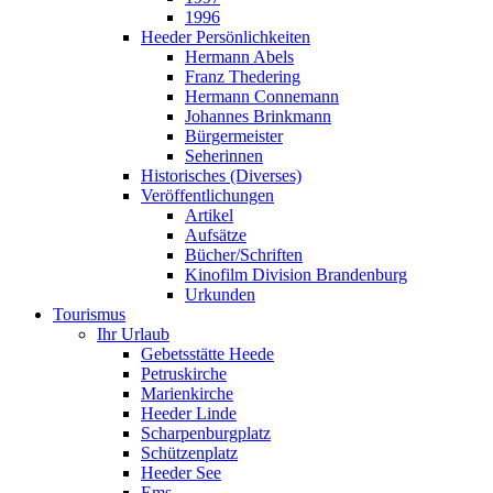
1996
Heeder Persönlichkeiten
Hermann Abels
Franz Thedering
Hermann Connemann
Johannes Brinkmann
Bürgermeister
Seherinnen
Historisches (Diverses)
Veröffentlichungen
Artikel
Aufsätze
Bücher/Schriften
Kinofilm Division Brandenburg
Urkunden
Tourismus
Ihr Urlaub
Gebetsstätte Heede
Petruskirche
Marienkirche
Heeder Linde
Scharpenburgplatz
Schützenplatz
Heeder See
Ems