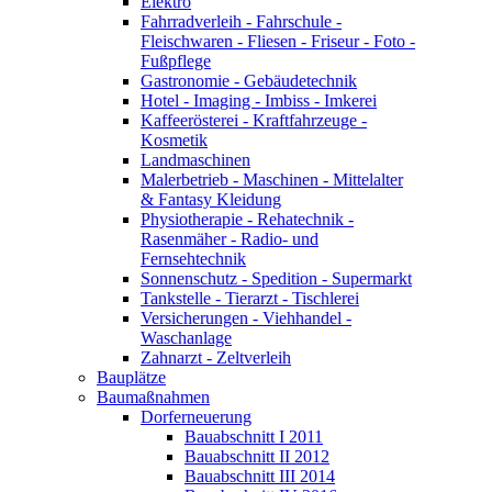
Elektro
Fahrradverleih - Fahrschule -
Fleischwaren - Fliesen - Friseur - Foto -
Fußpflege
Gastronomie - Gebäudetechnik
Hotel - Imaging - Imbiss - Imkerei
Kaffeerösterei - Kraftfahrzeuge -
Kosmetik
Landmaschinen
Malerbetrieb - Maschinen - Mittelalter
& Fantasy Kleidung
Physiotherapie - Rehatechnik -
Rasenmäher - Radio- und
Fernsehtechnik
Sonnenschutz - Spedition - Supermarkt
Tankstelle - Tierarzt - Tischlerei
Versicherungen - Viehhandel -
Waschanlage
Zahnarzt - Zeltverleih
Bauplätze
Baumaßnahmen
Dorferneuerung
Bauabschnitt I 2011
Bauabschnitt II 2012
Bauabschnitt III 2014