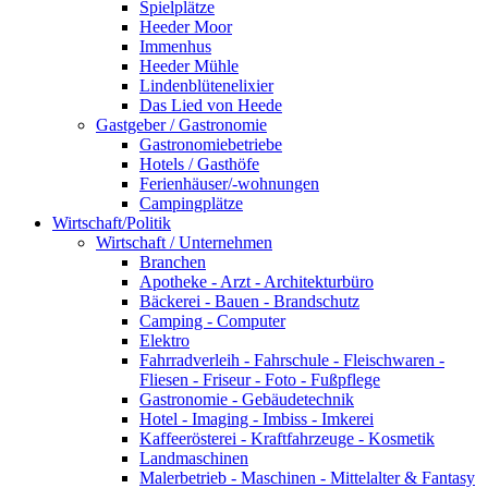
Spielplätze
Heeder Moor
Immenhus
Heeder Mühle
Lindenblütenelixier
Das Lied von Heede
Gastgeber / Gastronomie
Gastronomiebetriebe
Hotels / Gasthöfe
Ferienhäuser/-wohnungen
Campingplätze
Wirtschaft/Politik
Wirtschaft / Unternehmen
Branchen
Apotheke - Arzt - Architekturbüro
Bäckerei - Bauen - Brandschutz
Camping - Computer
Elektro
Fahrradverleih - Fahrschule - Fleischwaren -
Fliesen - Friseur - Foto - Fußpflege
Gastronomie - Gebäudetechnik
Hotel - Imaging - Imbiss - Imkerei
Kaffeerösterei - Kraftfahrzeuge - Kosmetik
Landmaschinen
Malerbetrieb - Maschinen - Mittelalter & Fantasy