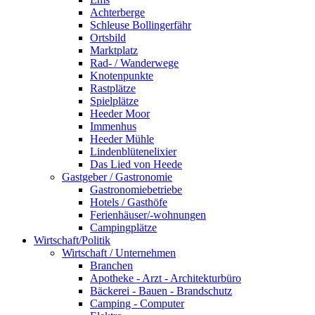
Achterberge
Schleuse Bollingerfähr
Ortsbild
Marktplatz
Rad- / Wanderwege
Knotenpunkte
Rastplätze
Spielplätze
Heeder Moor
Immenhus
Heeder Mühle
Lindenblütenelixier
Das Lied von Heede
Gastgeber / Gastronomie
Gastronomiebetriebe
Hotels / Gasthöfe
Ferienhäuser/-wohnungen
Campingplätze
Wirtschaft/Politik
Wirtschaft / Unternehmen
Branchen
Apotheke - Arzt - Architekturbüro
Bäckerei - Bauen - Brandschutz
Camping - Computer