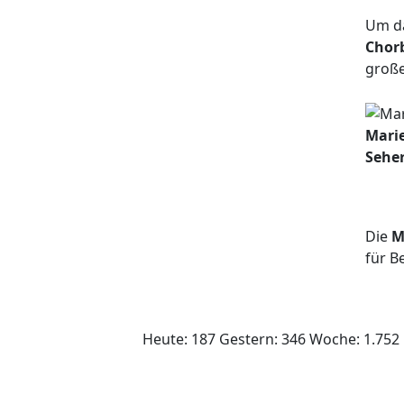
Um da
Chor
große
Marie
Sehe
Die
M
für B
Heute: 187 Gestern: 346 Woche: 1.752 
Kontakt / Telefon