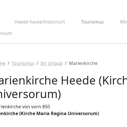
Heede heute/historisch
Tourismus
Wir
essum
NU_LABEL
me
Tourismus
Ihr Urlaub
Marienkirche
rienkirche Heede (Kirc
iversorum)
nkirche (Kirche Maria Regina Universorum)