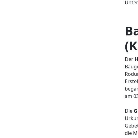
Unter
B
(K
Der
H
Baug
Rodun
Erste
began
am 03
Die
G
Urkun
Gebet
die M