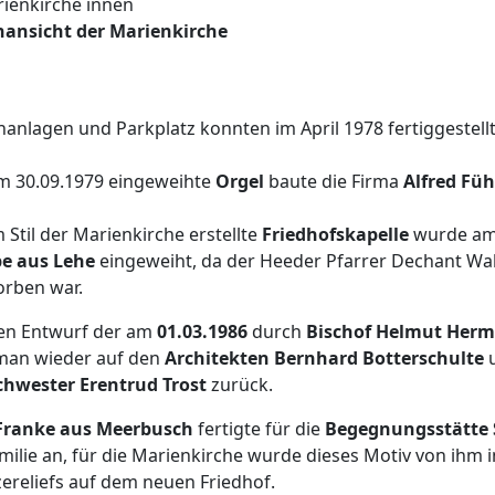
ansicht der Marienkirche
anlagen und Parkplatz konnten im April 1978 fertiggestell
m 30.09.1979 eingeweihte
Orgel
baute die Firma
Alfred Fü
m Stil der Marienkirche erstellte
Friedhofskapelle
wurde a
e aus Lehe
eingeweiht, da der Heeder Pfarrer Dechant Wal
orben war.
en Entwurf der am
01.03.1986
durch
Bischof Helmut Herm
 man wieder auf den
Architekten Bernhard Botterschulte
u
chwester Erentrud Trost
zurück.
 Franke aus Meerbusch
fertigte für die
Begegnungsstätte 
amilie an, für die Marienkirche wurde dieses Motiv von ihm 
ereliefs auf dem neuen Friedhof.