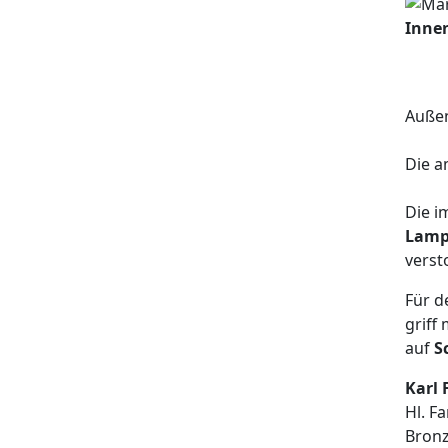
Innen
Außen
Die a
Die i
Lamp
verst
Für d
griff
auf
S
Karl
Hl. F
Bronz