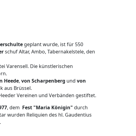
erschulte
geplant wurde, ist für 550
er
schuf Altar, Ambo, Tabernakelstele, den
ei Varensell. Die künstlerischen
rn.
n Heede
,
von Scharpenberg
und
von
k aus Brüssel.
Heeder Vereinen und Verbänden gestiftet.
977
, dem
Fest "Maria Königin"
durch
ar wurden Reliquien des hl. Gaudentius
.