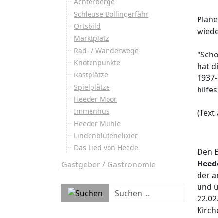
Achterberge
Schleuse Bollingerfähr
Pläne
Ortsbild
wiede
Marktplatz
Rad- / Wanderwege
"Scho
Knotenpunkte
hat d
Rastplätze
1937-
Spielplätze
hilfe
Heeder Moor
Immenhus
(Text
Heeder Mühle
Lindenblütenelixier
Das Lied von Heede
Den 
Heed
Gastgeber / Gastronomie
der a
und ü
22.02
Kirch