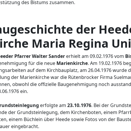
stützung des Bistums zusammen.
augeschichte der Heed
irche Maria Regina Un
eeder Pfarrer Walter Sander
erhielt am 09.02.1976 vom
Bi
enehmigung für die neue
Marienkirche
. Am 19.02.1976 be
gsarbeiten auf dem Kirchbauplatz, am 26.04.1976 wurde die
llung der Marienkirche war die Rütenbrocker Firma Suelma
nen, obwohl die offizielle Baugenehmigung noch ausstand
.06.1976 ein.
rundsteinlegung
erfolgte am
23.10.1976
. Bei der Grundst
de der Grundsteinlegung, dem Kirchenboten, einem Pfarrbr
en, einem Büchlein über Heede sowie Fotos von der Baustel
auer eingebracht.