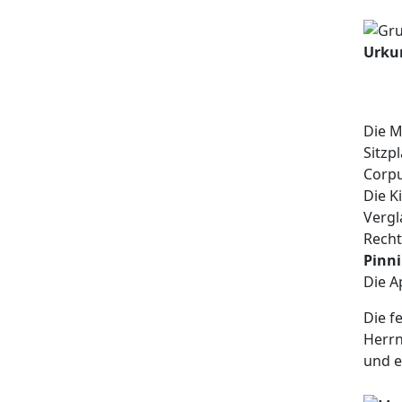
Urku
Die M
Sitzp
Corpu
Die K
Vergl
Recht
Pinn
Die A
Die f
Herr
und e