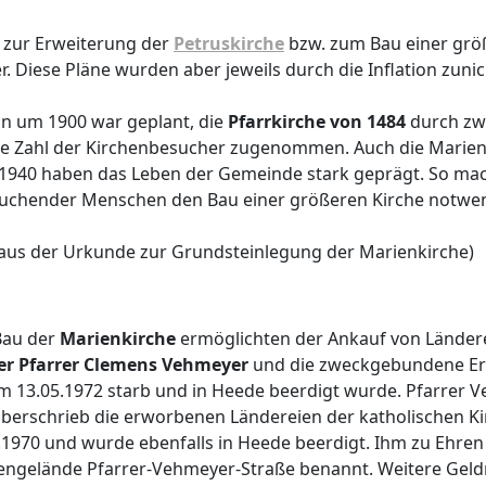
 zur Erweiterung der
Petruskirche
bzw. zum Bau einer grö
r. Diese Pläne wurden aber jeweils durch die Inflation zun
n um 1900 war geplant, die
Pfarrkirche von 1484
durch zwe
ie Zahl der Kirchenbesucher zugenommen. Auch die Marien
1940 haben das Leben der Gemeinde stark geprägt. So ma
suchender Menschen den Bau einer größeren Kirche notwen
 aus der Urkunde zur Grundsteinlegung der Marienkirche)
Bau der
Marienkirche
ermöglichten der Ankauf von Länder
er Pfarrer Clemens Vehmeyer
und die zweckgebundene Er
m 13.05.1972 starb und in Heede beerdigt wurde. Pfarrer Ve
berschrieb die erworbenen Ländereien der katholischen K
.1970 und wurde ebenfalls in Heede beerdigt. Ihm zu Ehren
engelände Pfarrer-Vehmeyer-Straße benannt. Weitere Gel