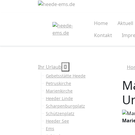
Home
Aktuell
Kontakt
Impr
MOD_MENU_TOGGLE_SUBME
Ihr Urlaub
Ho
Gebetsstätte Heede
Ma
Petruskirche
Marienkirche
Un
Heeder Linde
Scharpenburgplatz
Schützenplatz
Marie
Heeder See
Ems