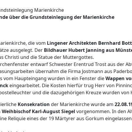
nde über die Grundsteinlegung der Marienkirche
arienkirche, die vom
Lingener Architekten Bernhard Bott
lätze ausgelegt. Der
Bildhauer Hubert Janning aus Münst
s Christi und die Statue der Muttergottes.
irchenfenster entwarf Schwester Erentrud Trost aus der Abt
asungsarbeiten übernahm die Firma Jostmann aus Paderbo
s vom Haupteingang wurden in ein Fenster die
Wappen
vo
inck
eingearbeitet. Die Kosten hierfür trug Herr von Pinninc
postelleuchter und die dazugehörigen Kreuze wurden von 
eierliche
Konsekration
der Marienkirche wurde am
22.08.1
n
Weihbischof Karl-August Siegel
vorgenommen. In den Alt
ine Reliquie eines der 19 Märtyrer aus Gorkum eingelassen