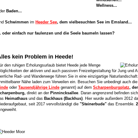
Wellness...
der
Baden...
nd
Schwimmen
im
Heeder See
, dem vielbesuchten See im Emsland...
.. oder einfach nur faulenzen und die Seele baumeln lassen?
lles kein Problem in Heede!
ür den ruhigen Erholungsurlaub bietet Heede jede Menge
öglichkeiten der aktiven und auch passiven Freizeitgestaltung für Jung und Al
errliche Rad- und Wanderwege führen Sie in eine einzigartige Naturlandschaft
nmittelbarer Nähe laden zum Verweilen ein. Besuchen Sie unbedingt auch di
inde
oder
Tausendjährige Linde
genannt) auf dem
Scharpenburgplatz
, de
charpenburg,
direkt an der
Pinnincksallee
. Daran angrenzend befinden sic
as
Heimathaus
und das
Backhaus (Backhus)
. Hier wurde außerdem 2012 d
iederaufgebaut, seit 2017 vervollständigt die
"Steinerbude"
das Ensemble.
2
ingeweiht.