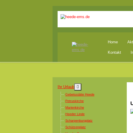
Home
Akt
Kontakt
I
MOD_MENU_TOGGLE_SUBM
Ihr Urlaub
Gebetsstätte Heede
Petruskirche
Marienkirche
Heeder Linde
Scharpenburgplatz
Schützenplatz