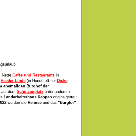
t.
. Nette
Cafés und Restaurants
in
e
Heeder Linde
(in Heede oft nur
Dicke
m ehemaligen Burghof der
h auf dem
Schützenplatz
unter anderem
as
Landarbeiterhaus
Kappen
originalgetreu
022
wurden die
Remise
und das
"Burgtor"