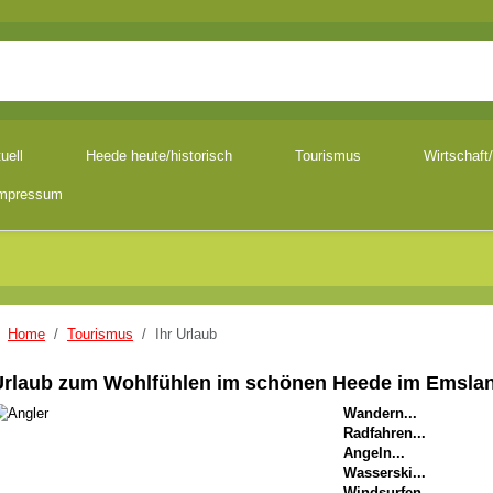
uell
Heede heute/historisch
Tourismus
Wirtschaft/
mpressum
ENU_LABEL
Home
Tourismus
Ihr Urlaub
Urlaub zum Wohlfühlen im schönen Heede im Emsla
Wandern...
Radfahren...
Angeln...
Wasserski...
Windsurfen...