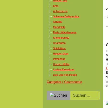
Heeder See
Ems
o
Achterberge
Schleuse Bollingerfähr
u
Ortsbild
.
Marktplatz
Rad- / Wanderwege
Knotenpunkte
Rastplätze
A
Spielplätze
F
Heeder Moor
M
Immenhus
H
u
Heeder Mühle
L
Lindenblütenelixier
S
Das Lied von Heede
d
w
Gastgeber / Gastronomie
e